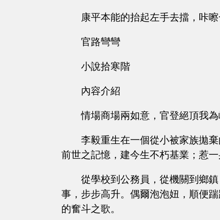
康平本能的抬起左手去擋，咔嚓
官路彎彎
小說拾寒階
內容介紹
情場商場兩如意，官登絕頂我為
李毅重生在一個從小被家族拋棄
前世之記憶，建今生不朽基業；惹一
從學校到公務員，從機關到鄉鎮
事，步步高升。偶爾泡泡妞，順便踹
的奮斗之歌。