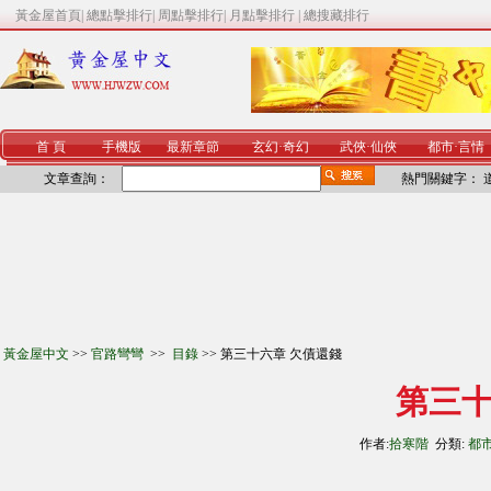
黃金屋首頁
|
總點擊排行
|
周點擊排行
|
月點擊排行
|
總搜藏排行
首 頁
手機版
最新章節
玄幻
·
奇幻
武俠
·
仙俠
都市
·
言情
文章查詢：
熱門關鍵字：
黃金屋中文
>>
官路彎彎
>>
目錄
>> 第三十六章 欠債還錢
第三十
作者:
拾寒階
分類:
都