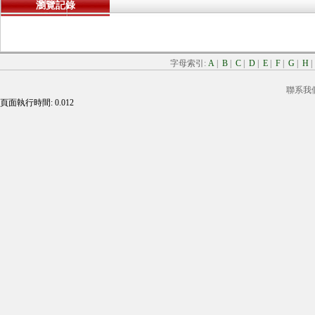
瀏覽記錄
字母索引:
A
|
B
|
C
|
D
|
E
|
F
|
G
|
H
聯系我
頁面執行時間: 0.012