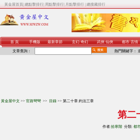
黃金屋首頁
|
總點擊排行
|
周點擊排行
|
月點擊排行
|
總搜藏排行
首 頁
手機版
最新章節
玄幻
·
奇幻
武俠
·
仙俠
都市
·
言情
文章查詢：
熱門關鍵字：
黃金屋中文
>>
官路彎彎
>>
目錄
>> 第二十章 約法三章
第二
作者:
拾寒階
分類:
都