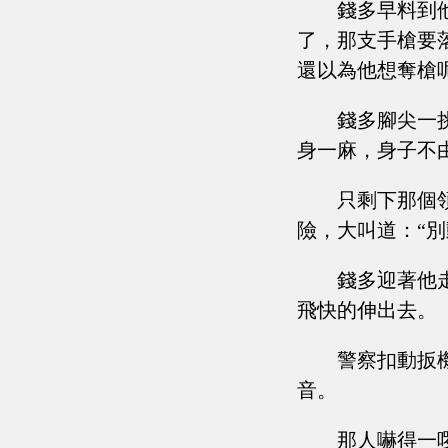
錢多早料到
了，那支手槍要
還以為他想奪槍
錢多腳尖一
身一麻，身子不
只剩下那個
險，大叫道：“別
錢多迎著他
飛快的伸出去。
警察扣動扳
音。
那人嚇得一