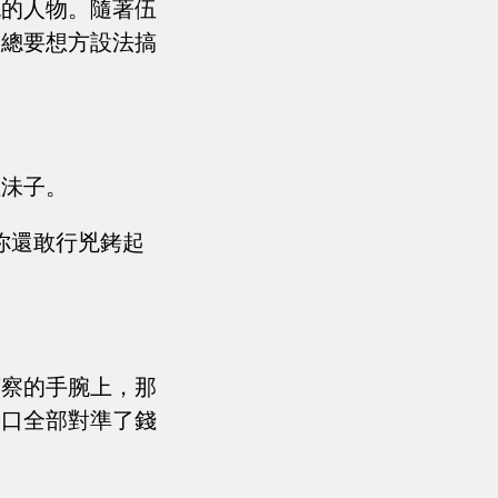
流的人物。隨著伍
，總要想方設法搞
血沬子。
你還敢行兇銬起
警察的手腕上，那
槍口全部對準了錢