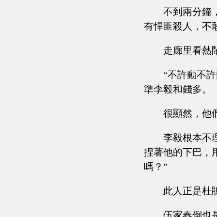
不到兩分鐘
有悍匪殺人，不
走廊里看熱
“不許動不
準李毅和錢多。
很顯然，他
李毅根本不
捏著他的下巴，
嗎？”
此人正是杜
伍家春倒也