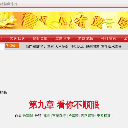
|
總搜藏排行
幻
武俠
·
仙俠
都市
·
言情
歷史
·
軍事
游戲
·
競技
科幻
·
靈異
全
熱門關鍵字：
道君
大王饒命
神話紀元
飛劍問道
重生似水青春
不順眼
第九章 看你不順眼
作者:
拾寒階
分類:
都市
|
官場沉浮
|
拾寒階
|
官路彎彎
|
更多標簽
...