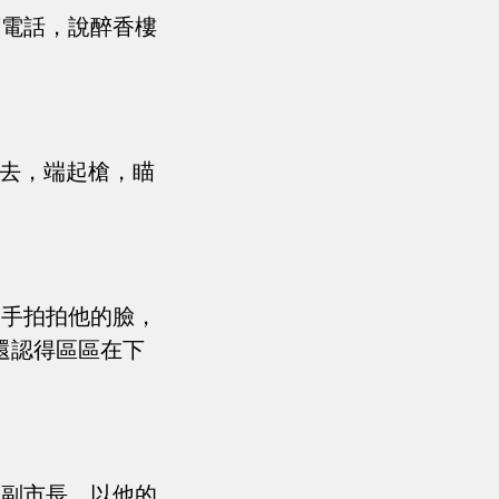
警電話，說醉香樓
。
進去，端起槍，瞄
伸手拍拍他的臉，
還認得區區在下
務副市長，以他的