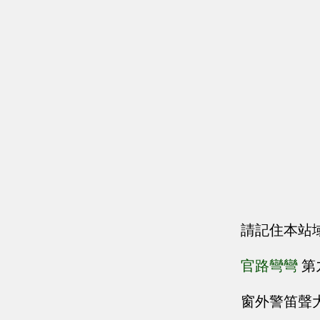
請記住本站
官路彎彎
第
窗外警笛聲