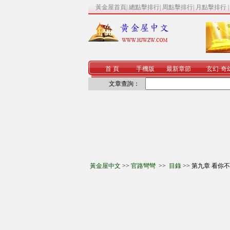
黃金屋首頁
|
總點擊排行
|
周點擊排行
|
月點擊排行
首 頁
手機版
最新章節
玄幻
·
奇
文章查詢：
黃金屋中文
>>
官路彎彎
>>
目錄
>> 第九章 看你