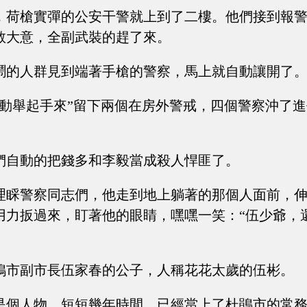
，荷槍實彈的公安干警就上到了二樓。他們接到報
敢大意，全副武裝的趕了來。
鬧的人群見到端著手槍的警察，馬上就自動讓開了
許動舉起手來”留下兩個在房外警戒，四個警察沖了
們自動的把錢多和李毅當成殺人悍匪了。
理睬警察同志們，他走到地上躺著的那個人面前，
用力扳過來，盯著他的眼睛，嘿嘿一笑：“伍少爺，
鵑市副市長伍家春的公子，人稱花花太歲的伍彬。
是個人物，短短幾年時間，已經當上了杜鵑市的常