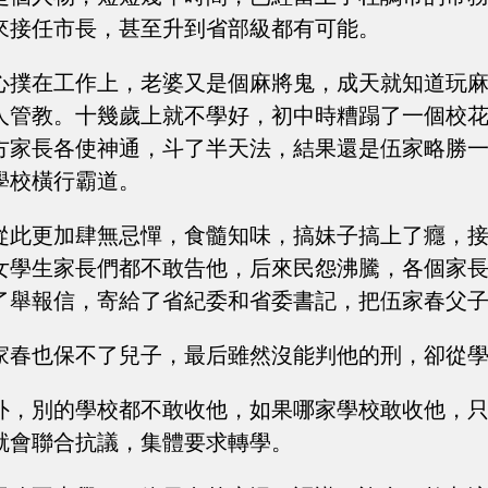
來接任市長，甚至升到省部級都有可能。
心撲在工作上，老婆又是個麻將鬼，成天就知道玩
人管教。十幾歲上就不學好，初中時糟蹋了一個校
方家長各使神通，斗了半天法，結果還是伍家略勝
學校橫行霸道。
從此更加肆無忌憚，食髓知味，搞妹子搞上了癮，
女學生家長們都不敢告他，后來民怨沸騰，各個家
了舉報信，寄給了省紀委和省委書記，把伍家春父
家春也保不了兒子，最后雖然沒能判他的刑，卻從
外，別的學校都不敢收他，如果哪家學校敢收他，
就會聯合抗議，集體要求轉學。