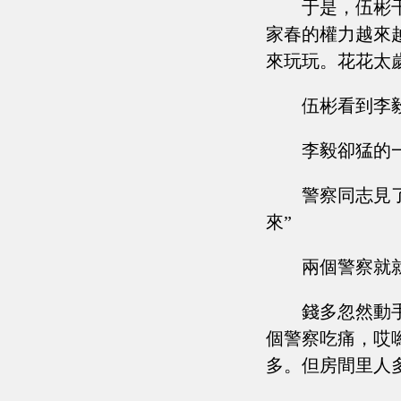
于是，伍彬
家春的權力越來
來玩玩。花花太
伍彬看到李
李毅卻猛的
警察同志見
來”
兩個警察就
錢多忽然動
個警察吃痛，哎
多。但房間里人