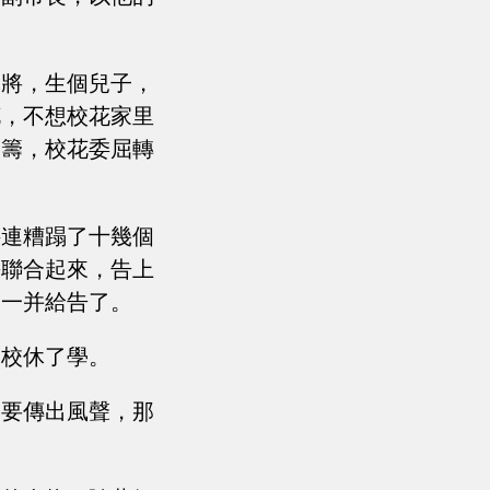
麻將，生個兒子，
花，不想校花家里
一籌，校花委屈轉
接連糟蹋了十幾個
長聯合起來，告上
子一并給告了。
學校休了學。
只要傳出風聲，那