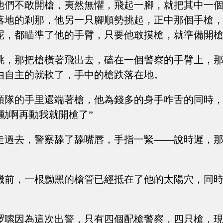
他們不敢開槍，夷然無懼，飛起一腳，就把其中一
落地的剎那，他另一只腳順勢挑起，正中那個手槍
呢，都瞄準了他的手臂，只要他敢摸槍，就準備開
挑，那把槍橫著飛出去，磕在一個警察的手臂上，
由自主的就軟了，手中的槍跌落在地。
領隊的手里還端著槍，他為錢多的身手咋舌的同時
動啊再動我就開槍了”
走過去，警察舔了舔嘴唇，手指一緊——說時遲，
機前，一根黝黑的槍管已經抵在了他的太陽穴，同
啰嗦因為這次出警，只有四個配槍警察，四只槍，