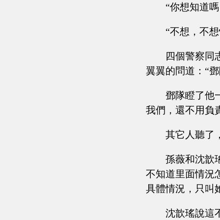
“你想知道嗎
“不想，不
四個警察同
翼翼的問道：“鄧
鄧隊瞪了他
我們，還不用負
其它人聽了
孫薇和沈歆
不知道里面情況
具體情況，只叫
沈歆瑤說這