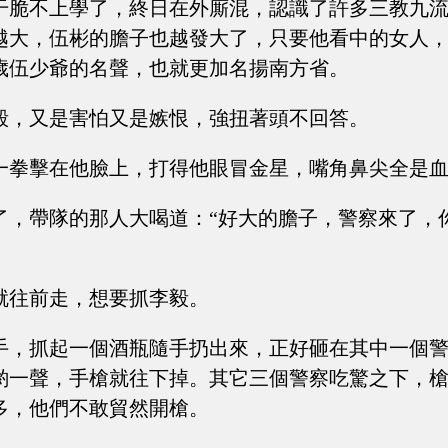
干脆不上學了，終日在外廝混，認識了許多三教九
越大，伍彬的膽子也越發大了，只要他看中的女人
歲伍少爺的名聲，也就更加名揚南方省。
毅，又是害怕又是嫉恨，強扭著頭不回答。
一拳擊在他臉上，打得他眼冒金星，嘴角鼻尖全是
了，帶隊的那人大喝道：“好大的膽子，警察來了，
就往前走，想要抓李毅。
手，抓起一個酒瓶隨手扔出來，正好砸在其中一個
喲一聲，手槍就往下掉。其它三個警察吃驚之下，
多，他們不敢貿然開槍。