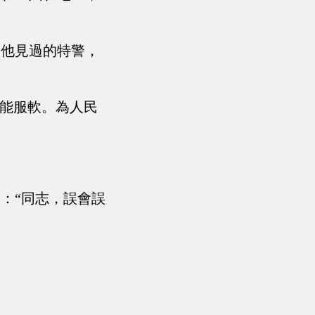
是他見過的特警，
只能服軟。為人民
：“同志，誤會誤