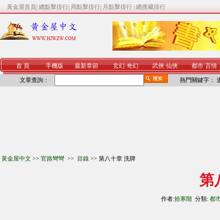
黃金屋首頁
|
總點擊排行
|
周點擊排行
|
月點擊排行
|
總搜藏排行
首 頁
手機版
最新章節
玄幻
·
奇幻
武俠
·
仙俠
都市
·
言情
文章查詢：
熱門關鍵字：
黃金屋中文
>>
官路彎彎
>>
目錄
>> 第八十章 洗牌
第
作者:
拾寒階
分類:
都