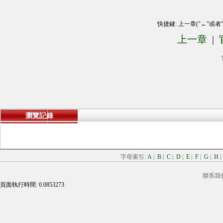
快捷鍵: 上一章("←"或者
上一章
|
瀏覽記錄
字母索引:
A
|
B
|
C
|
D
|
E
|
F
|
G
|
H
聯系我
頁面執行時間: 0.0853273