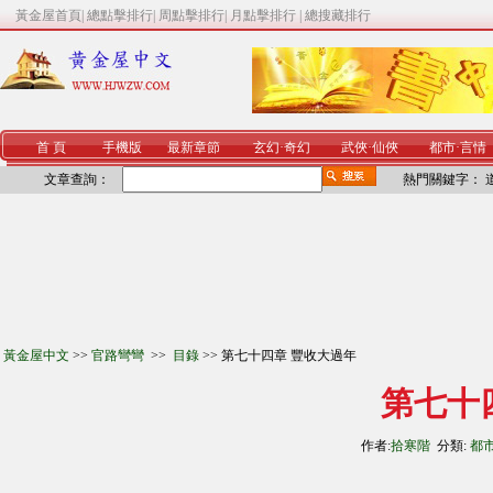
黃金屋首頁
|
總點擊排行
|
周點擊排行
|
月點擊排行
|
總搜藏排行
首 頁
手機版
最新章節
玄幻
·
奇幻
武俠
·
仙俠
都市
·
言情
文章查詢：
熱門關鍵字：
黃金屋中文
>>
官路彎彎
>>
目錄
>> 第七十四章 豐收大過年
第七十
作者:
拾寒階
分類:
都