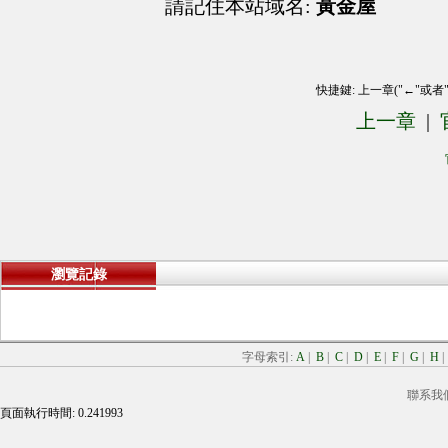
請記住本站域名:
黃金屋
快捷鍵: 上一章("←"或者
上一章
|
瀏覽記錄
字母索引:
A
|
B
|
C
|
D
|
E
|
F
|
G
|
H
聯系我
頁面執行時間: 0.241993