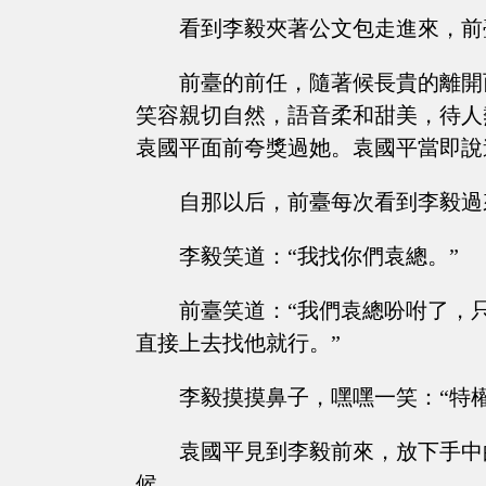
看到李毅夾著公文包走進來，前
前臺的前任，隨著候長貴的離開
笑容親切自然，語音柔和甜美，待人
袁國平面前夸獎過她。袁國平當即說
自那以后，前臺每次看到李毅過
李毅笑道：“我找你們袁總。”
前臺笑道：“我們袁總吩咐了，
直接上去找他就行。”
李毅摸摸鼻子，嘿嘿一笑：“特
袁國平見到李毅前來，放下手中
候。