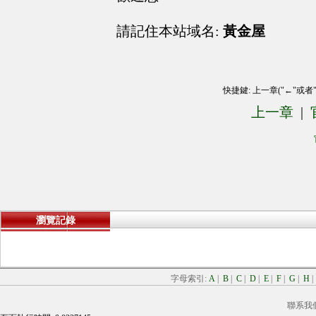
請記住本站域名:
黃金屋
快捷鍵: 上一章("←"或者
上一章
|
瀏覽記錄
字母索引:
A
|
B
|
C
|
D
|
E
|
F
|
G
|
H
聯系我