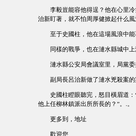
李毅豈能容他得逞？他在心里冷
治新盯著，就不怕周厚健掀起什么風
至于史國柱，他在這場風浪中能
同樣的戰爭，也在漣水縣城中上
漣水縣公安局會議室里，局黨委
副局長呂治新做了漣水兇殺案的
史國柱瞪眼聽完，怒目橫眉道：
他上任柳林鎮派出所所長的？”。.。
更多到，地址
歡迎您