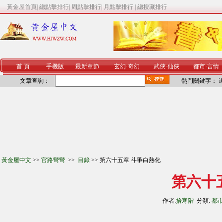
黃金屋首頁
|
總點擊排行
|
周點擊排行
|
月點擊排行
|
總搜藏排行
首 頁
手機版
最新章節
玄幻
·
奇幻
武俠
·
仙俠
都市
·
言情
文章查詢：
熱門關鍵字：
黃金屋中文
>>
官路彎彎
>>
目錄
>> 第六十五章 斗爭白熱化
第六十
作者:
拾寒階
分類:
都