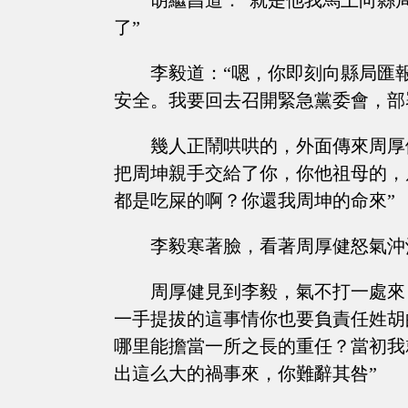
胡繼昌道：“就是他我馬上向縣
了”
李毅道：“嗯，你即刻向縣局匯
安全。我要回去召開緊急黨委會，部
幾人正鬧哄哄的，外面傳來周厚
把周坤親手交給了你，你他祖母的，
都是吃屎的啊？你還我周坤的命來”
李毅寒著臉，看著周厚健怒氣沖
周厚健見到李毅，氣不打一處來
一手提拔的這事情你也要負責任姓胡
哪里能擔當一所之長的重任？當初我
出這么大的禍事來，你難辭其咎”