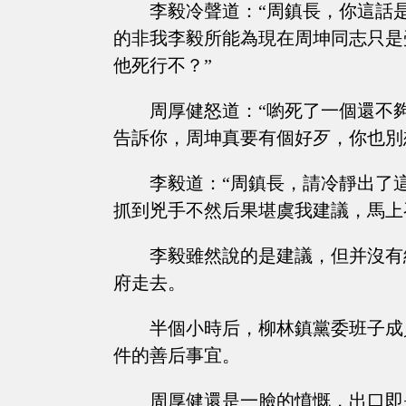
李毅冷聲道：“周鎮長，你這話
的非我李毅所能為現在周坤同志只是
他死行不？”
周厚健怒道：“喲死了一個還不
告訴你，周坤真要有個好歹，你也別
李毅道：“周鎮長，請冷靜出了
抓到兇手不然后果堪虞我建議，馬上
李毅雖然說的是建議，但并沒有
府走去。
半個小時后，柳林鎮黨委班子成
件的善后事宜。
周厚健還是一臉的憤慨，出口即