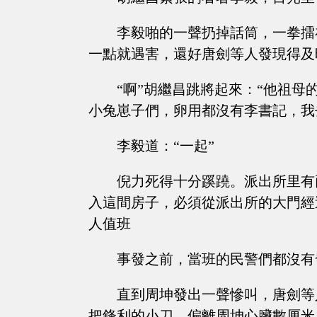
李毅啪的一聲扔掉話筒，一拳擂
一點就遇害，還好唐劍等人發現得及
“啊”胡繼昌跳將起來：“他祖
小兔崽子們，卵用都沒有李書記，我
李毅道：“一起”
倪力死得十分蹊蹺。派出所里有
入這間房子，必須從派出所的大門經
人值班
事發之前，當班的民警們都沒有
直到周坤發出一聲慘叫，唐劍等
把鋒利的小刀，偏離周坤心臟數厘米