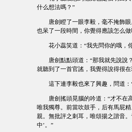
什么想法嗎？”
唐劍瞪了一眼李毅，毫不掩飾眼
也呆了一段時間，你覺得應該怎么做
花小蕊笑道：“我先問你的哦，你
唐劍點點頭道：“那我就先說說
就聽到了一首官謠，我覺得說得很在
這下連李毅也來了興趣，問道：
唐劍搖頭晃腦的吟道：“才不在
唯我獨尊。前當吹鼓手，后有馬屁精
親。無批評之刺耳，唯頌揚之諧音。
中’。”