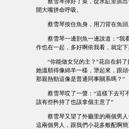
蔡雪琴擇好了菜，從水缸里抓出
開大嘴拼命呼吸。
蔡雪琴按住魚身，用刀背在魚頭
蔡雪琴一邊剖魚一邊說道：“我
作也在一起，多好啊依我看，就定下
“你能做女兒的主？”花自在斜
她溫順得像綿羊一樣，犟起來，跟頭
那親熱勁這像是普通同事關系嗎？”
蔡雪琴哎了一聲：“這樣下去可
該有些矜持了也該拿個主意了”
蔡雪琴又望了外廳里的兩個男人
這兩個男人，跟我們小花多般配啊簡