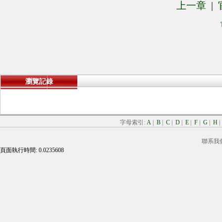
上一章
|
瀏覽記錄
字母索引:
A
|
B
|
C
|
D
|
E
|
F
|
G
|
H
聯系我
頁面執行時間: 0.0235608