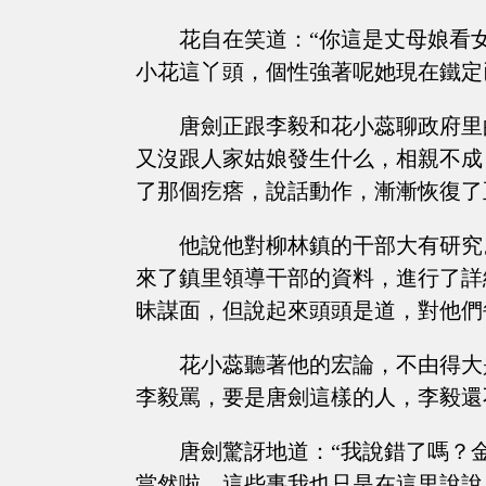
花自在笑道：“你這是丈母娘看
小花這丫頭，個性強著呢她現在鐵定
唐劍正跟李毅和花小蕊聊政府里
又沒跟人家姑娘發生什么，相親不成
了那個疙瘩，說話動作，漸漸恢復了
他說他對柳林鎮的干部大有研究
來了鎮里領導干部的資料，進行了詳
昧謀面，但說起來頭頭是道，對他們
花小蕊聽著他的宏論，不由得大
李毅罵，要是唐劍這樣的人，李毅還
唐劍驚訝地道：“我說錯了嗎？
當然啦，這些事我也只是在這里說說