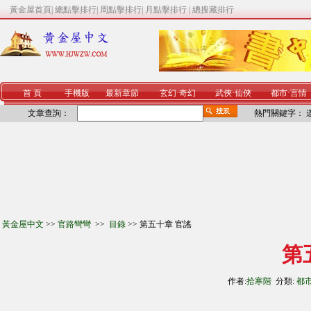
黃金屋首頁
|
總點擊排行
|
周點擊排行
|
月點擊排行
|
總搜藏排行
首 頁
手機版
最新章節
玄幻
·
奇幻
武俠
·
仙俠
都市
·
言情
文章查詢：
熱門關鍵字：
黃金屋中文
>>
官路彎彎
>>
目錄
>> 第五十章 官謠
第
作者:
拾寒階
分類:
都