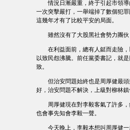
情況日漸嚴重，終于引起市領導
一次突擊嚴打，一舉端掉了數個犯罪
這幾年才有了比較平安的局面。
雖然沒有了大股黑社會勢力團伙
在利益面前，總有人鋌而走險，
以致民怨沸騰。前任黨委書記，就是
致。
但治安問題始終也是周厚健最頭
好，治安問題不解決，上級對柳林鎮
周厚健現在對李毅客氣了許多，
也會事先知會李毅一聲。
今天晚上，李毅本想叫周厚健一