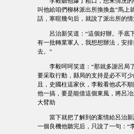
李毅聽他爆了粗口，想來情況的
叫他給咱們柳林派出所換換血”馬上
話，寒暄幾句后，就說了派出所的情
呂治新笑道：“這個好辦。手底
有一批轉業軍人，我想想辦法，安排
去。”
李毅呵呵笑道：“那就多謝呂局
要采取行動，縣局的支持是必不可少
且，史國柱這家伙，李毅看他忒不順
他一搞，要是能借這個東風，將呂冶
大臂助
當下就把了解到的案情給呂治新
一個良機他聽完后，只說了一句：“