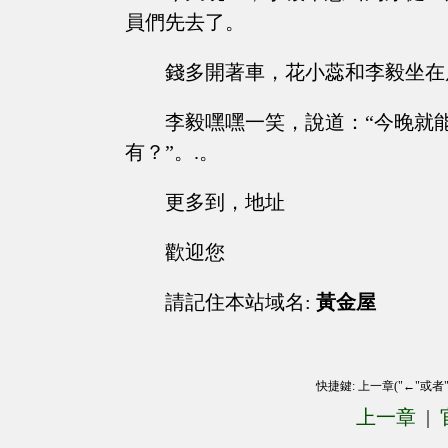
員們先去了。
錢多開著車，花小蕊和李毅坐在
李毅嘿嘿一笑，說道：“今晚就
有？”。.。
更多到，地址
歡迎您
請記住本站域名:
黃金屋
快捷鍵: 上一章("←"或者
上一章
|