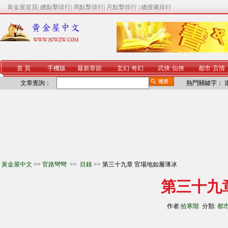
黃金屋首頁
|
總點擊排行
|
周點擊排行
|
月點擊排行
|
總搜藏排行
首 頁
手機版
最新章節
玄幻
·
奇幻
武俠
·
仙俠
都市
·
言情
文章查詢：
熱門關鍵字：
黃金屋中文
>>
官路彎彎
>>
目錄
>> 第三十九章 官場地如履薄冰
第三十九
作者:
拾寒階
分類:
都