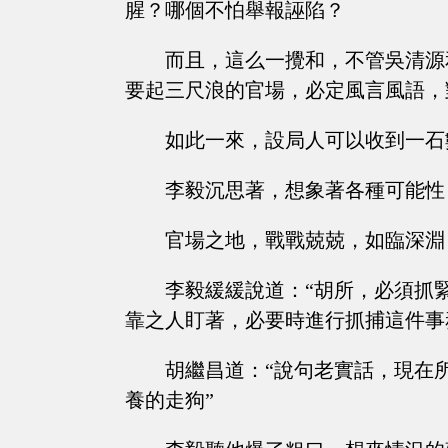
腥？哪個不怕舉報誣陷？
而且，這么一攪和，不管吳清源
要起三尺浪的官場，必定風言風語，
如此一來，設局人可以收到一石
李毅沉思著，想象著各種可能性
官場之地，戰戰兢兢，如臨深淵，
李毅緩緩說道：“胡所，必須抓
靠之人盯著，必要時進行抓捕這件事
胡繼昌道：“說句老實話，現在
養的走狗”