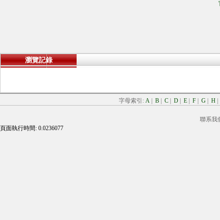
瀏覽記錄
字母索引:
A
|
B
|
C
|
D
|
E
|
F
|
G
|
H
聯系我
頁面執行時間: 0.0236077