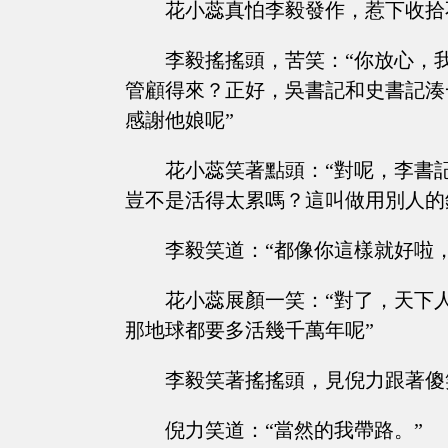
花小蕊真怕李毅發作，惹下收拾
李毅搖搖頭，苦笑：“你放心，
管顧得來？正好，吳書記和史書記湊
感謝他娘呢”
花小蕊笑著點頭：“對呢，李書
豈不是活得太累嗎？這叫做用別人的
李毅笑道：“都像你這樣就好啦
花小蕊展顏一笑：“對了，天下
那地球都要多活幾千萬年呢”
李毅笑著搖搖頭，見倪力跟著傻
倪力笑道：“當然的我帶路。”