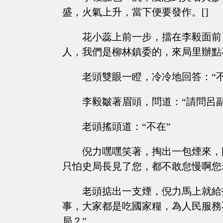
盛，火氣上升，當下便要發作。[]
花小蕊上前一步，擋在李毅面前
人，我們是柳林鎮委的，來局里辦點
老頭雙眼一瞪，冷冷地回答：“
李毅皺著眉頭，問道：“請問呂
老頭搖頭道：“不在”
倪力嘿嘿笑著，掏出一包煙來，
只怕史局長見了您，都不敢怠慢啊您
老頭掂出一支煙，倪力馬上就給
事，大家都是吃國家糧，為人民服務
局？”