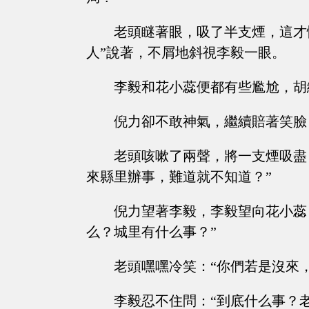
老頭瞇著眼，吸了半支煙，這才
人”說著，不屑地斜視李毅一眼。
李毅和花小蕊便都有些尷尬，胡
倪力卻不敢神氣，繼續賠著笑臉
老頭咳嗽了兩聲，將一支煙吸盡
來縣里辦事，難道就不知道？”
倪力望著李毅，李毅望向花小蕊
么？城里有什么事？”
老頭嘿嘿冷笑：“你們若是沒來
李毅忍不住問：“到底什么事？