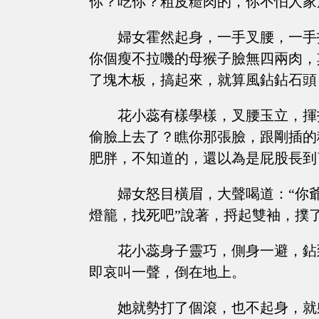
你？吃你？粗皮糙肉的，你不怕人家
婦女霍然起身，一手叉腰，一手
你個瘦不拉嘰的母猴子臉無四兩肉，
了塊木板，搞起來，就算風鉆鉆石頭
花小蕊有樣學樣，叉腰玉立，揮
偷臉上去了？瞧你那張臉，跟剛插的
肥胖，不知道的，還以為是屁股長到
婦女怒目橫眉，大聲喝道：“你
燈籠，找死吧”說著，捋起雙袖，撲
花小蕊身子靈巧，側身一避，鉆
即哀叫一聲，倒在地上。
她就勢打了個滾，也不起身，就