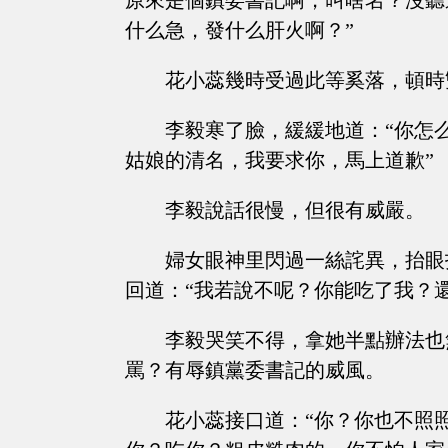
原來是個鎮委書記啊，叫啥名？沒聽
什么急，發什么肝火啊？”
花小蕊幾時受過此等奚落，頓時
李毅寒了臉，緩緩地道：“你怎
姑娘的清名，我要求你，馬上道歉”
李毅說話很慢，但很有威嚴。
婦女眼神里閃過一絲詫異，抬眼
回道：“我若說不呢？你能吃了我？還
李毅哭笑不得，拿她半點辦法也
罵？有辱鎮黨委書記的威風。
花小蕊接口道：“你？你也不照