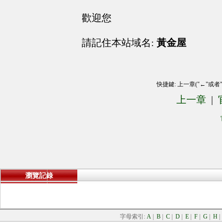
歡迎您
請記住本站域名:
黃金屋
快捷鍵: 上一章("←"或者
上一章
|
瀏覽記錄
字母索引:
A
|
B
|
C
|
D
|
E
|
F
|
G
|
H