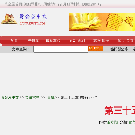
黃金屋首頁
|
總點擊排行
|
周點擊排行
|
月點擊排行
|
總搜藏排行
首 頁
手機版
最新章節
玄幻
·
奇幻
武俠
·
仙俠
都市
·
言情
文章查詢：
熱門關鍵字：
黃金屋中文
>>
官路彎彎
>>
目錄
>> 第三十五章 賒賬行不？
第三十
作者:
拾寒階
分類:
都