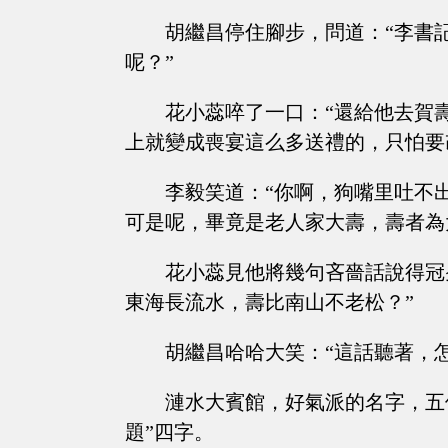
胡繼昌停住腳步，問道：“李書
呢？”
花小蕊啐了一口：“還給他去賀
上就變成喪宴這么多送禮的，只怕要改
李毅笑道：“你啊，狗嘴里吐不
可是呢，畢竟是老人家大壽，壽者為
花小蕊見他將幾句吝嗇話說得冠
東海長流水，壽比南山不老松？”
胡繼昌哈哈大笑：“這話聽著，
漣水大賓館，好氣派的名字，五
題”四字。