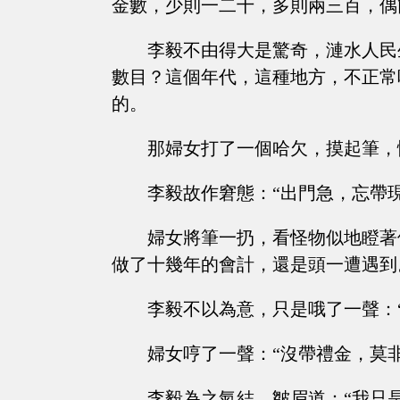
金數，少則一二十，多則兩三百，偶
李毅不由得大是驚奇，漣水人民
數目？這個年代，這種地方，不正常
的。
那婦女打了一個哈欠，摸起筆，
李毅故作窘態：“出門急，忘帶
婦女將筆一扔，看怪物似地瞪著
做了十幾年的會計，還是頭一遭遇到
李毅不以為意，只是哦了一聲：
婦女哼了一聲：“沒帶禮金，莫
李毅為之氣結，皺眉道：“我只