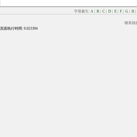
字母索引:
A
|
B
|
C
|
D
|
E
|
F
|
G
|
H
聯系我
頁面執行時間: 0.023394