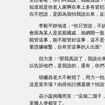
里捏著呢，你們叫我說，我能推諉？
知道就是你老人家啊在車上多有冒犯
在不想說，是因為我怕我說出來，反
李毅平靜地道：“你只管說，不
會因為某人是皇親國戚，就網開一面
能管這事，能不能管好這事，這不是
要證據確鑿，自有管這事的人出面”
倪力道：“那我真說了，我說出
以告訴他們，是我說的，還有，你們
胡繼昌老大不耐煩了，用力一拍
這是菜市場？由得你討價還價？快說
花小蕊抿嘴而笑：“這個二溜子
里幾人便都笑了。