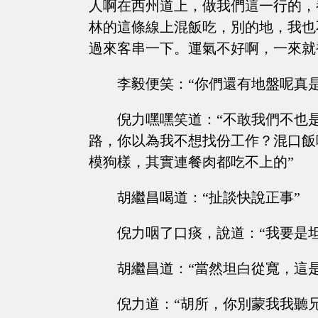
人啊在西州道上，做我們這一行的，
林的這條線上混飯吃，別的地，我也
過來客串一下。運氣不好啊，一來就
李毅便笑：“你們還有地盤呢真
倪力嘿嘿笑道：“不敢我們不也
路，你以為我不想找份工作？混口飯
模狗樣，其實連餐肉都吃不上的”
胡繼昌喝道：“扯談快說正事”
倪力咽了口痰，說道：“我要是
胡繼昌道：“當然坦白從寬，這
倪力道：“胡所，你別蒙我我聽