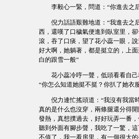
李毅心一緊，問道：“你進去之
倪力話語艱難地道：“我進去之
西，還嘆了口穢氣便進到臥室里，卻
滾，吞了口痰，望了花小蕊一眼，說
好大啊，她躺著，都是挺立的，上面
白的跟雪一般”
花小蕊冷哼一聲，低頭看看自己
“你怎么知道她挺不挺？你扒了她衣服
倪力連忙搖頭道：“我沒有我當
真的是什么也沒穿，兩條腿還分得開
發熱，真想撲過去，好好玩弄一番，
聽到外面有腳步聲，我吃了一驚，這
不值了，我一看房里，有一個很大的