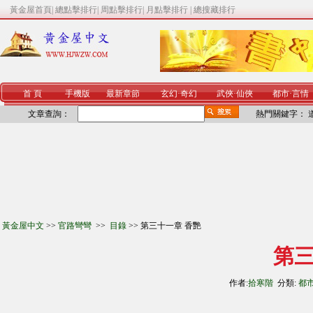
黃金屋首頁
|
總點擊排行
|
周點擊排行
|
月點擊排行
|
總搜藏排行
首 頁
手機版
最新章節
玄幻
·
奇幻
武俠
·
仙俠
都市
·
言情
文章查詢：
熱門關鍵字：
黃金屋中文
>>
官路彎彎
>>
目錄
>> 第三十一章 香艷
第三
作者:
拾寒階
分類:
都