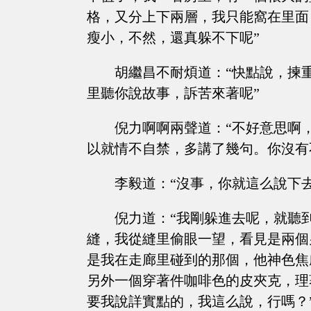
格，又分上下兩層，我只能窩在里面
瘦小，不然，還真躲不下呢”
胡繼昌不耐煩道：“快點說，揀
里聽你說故事，訴苦來著呢”
倪力啊啊兩聲道：“不好意思啊
以就情不自禁，多講了幾句。你沒有
李毅道：“沒事，你就這么說下
倪力道：“我剛躲進去呢，就聽
縫，我從縫里偷眼一望，看見是兩個
是我在走廊里碰到的那個，他神色焦
另外一個穿著件咖啡色的皮夾克，理
要我說詳實點的，我這么說，行嗎？