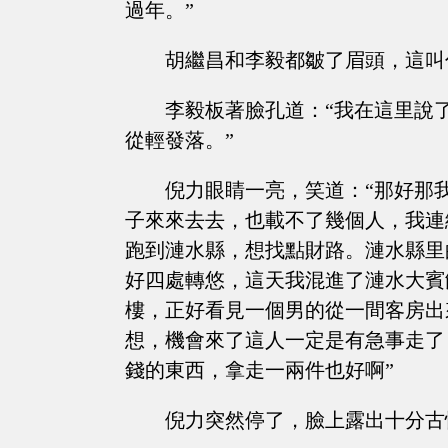
過年。”
胡繼昌和李毅都皺了眉頭，這叫
李毅板著臉孔道：“我在這里說
從輕發落。”
倪力眼睛一亮，笑道：“那好那
子來來去去，也載不了幾個人，我連
跑到漣水縣，想找點財路。漣水縣里
好四處轉悠，這天我混進了漣水大賓
樓，正好看見一個男的從一間客房出
想，機會來了這人一定是有急事走了
錢的東西，拿走一兩件也好啊”
倪力突然停了，臉上露出十分古