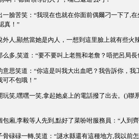
出一臉苦笑：“我現在也就在你面前偶爾刁一下了,在
認真！”
說外人,顯然當她是內人，一想到這里臉上就有些火
那么多,笑道：“要不要叫上老熊和老詹？唔把呂局長
的意思笑道：“你這是叫我大出血吧？我告訴你，我
我可不包哦！”
玩笑,嘿嘿一笑,拿起她桌上的電話撥了出去。()聯
個包廂,李毅等人先到,點好了菜吩咐服務員：“人到齊
子骨碌碌一轉,笑道：“謎水縣還有這種地方,我以前怎