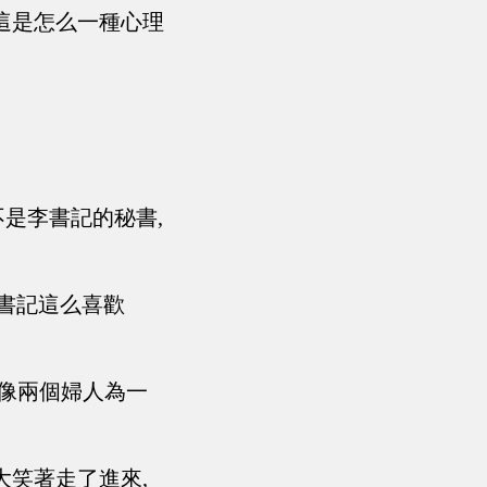
這是怎么一種心理
不是李書記的秘書,
書記這么喜歡
倒像兩個婦人為一
大笑著走了進來,