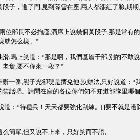
段子，進了門,見到薛雪在座,兩人都漲紅了臉,期期
“兩位部長不必拘謹,酒席上說幾個黃段子,那是常有的
樣就怎么樣。”
油滑,馬上笑道：“那是啊，我們基層干部,別的不敢說
老詹,要不你來一段？”
辭一番,熊子光卻硬是擠兌他,沒辦法,只好說道：“
的笑話吧。請問在座的各位你們知不知道部隊里哪個
,說道：“特種兵！天天都要強化刮練。[]要不就是邊
這么簡單,但又說不上來，只好笑而不語。