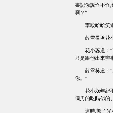
書記你說怪不怪
啊？”
李毅哈哈笑
薛雪看著花小
花小蕊道：“
只是跟他出來辦
薛雪笑道：
你。”
花小蕊年紀
個男的吃醋似的
這時,熊子