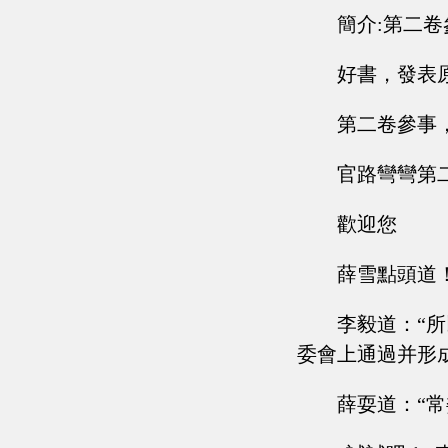
簡介:第二
好書，發表
第二卷參事
官路彎彎第
歡迎您
薛雪點頭道
李毅道：“
委會上通過并形
薛耍道：“