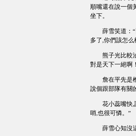
順嘴還在說一個黃
坐下。
薛雪笑道：
多了,你們該怎么
熊子光比較
對是天下一絕啊！
詹在平先是椎
說個跟部隊有關
花小蕊嘴快
哨,也很可憐。”
薛雪心知沒