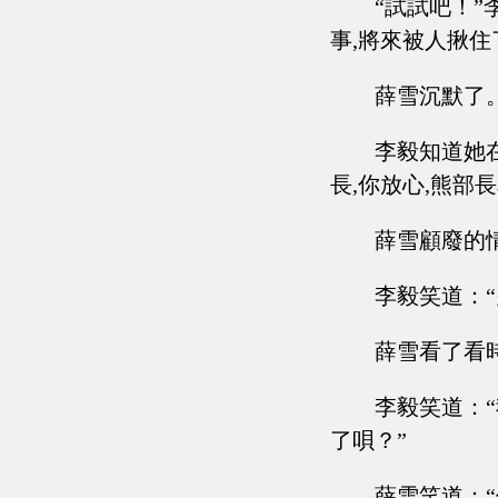
“試試吧！
事,將來被人揪住
薛雪沉默了
李毅知道她
長,你放心,熊部
薛雪顧廢的
李毅笑道：
薛雪看了看
李毅笑道：
了唄？”
薛雪笑道：