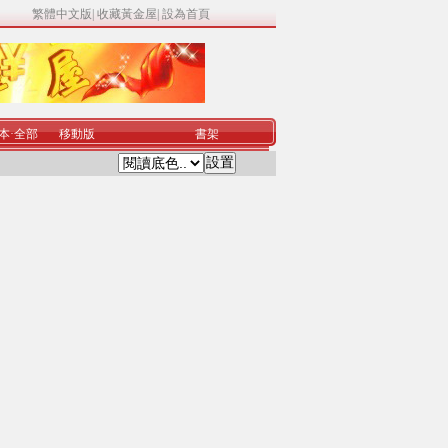
繁體中文版
|
收藏黃金屋
|
設為首頁
本
·
全部
移動版
書架