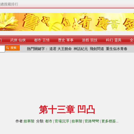
|
總搜藏排行
幻
武俠
·
仙俠
都市
·
言情
歷史
·
軍事
游戲
·
競技
科幻
·
靈異
全
熱門關鍵字：
道君
大王饒命
神話紀元
飛劍問道
重生似水青春
第十三章 凹凸
作者:
拾寒階
分類:
都市
|
官場沉浮
|
拾寒階
|
官路彎彎
|
更多標簽
...