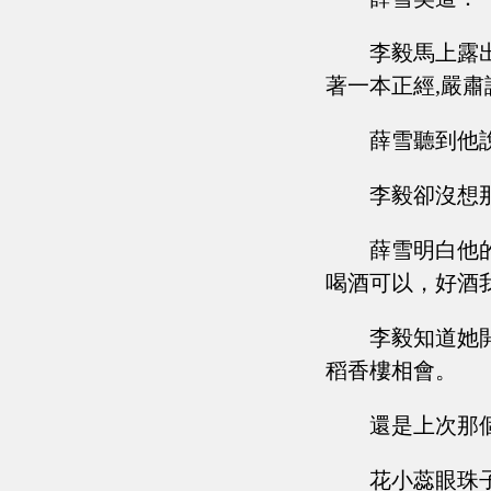
李毅馬上露
著一本正經,嚴肅
薛雪聽到他
李毅卻沒想
薛雪明白他
喝酒可以，好酒
李毅知道她開
稻香樓相會。
還是上次那
花小蕊眼珠