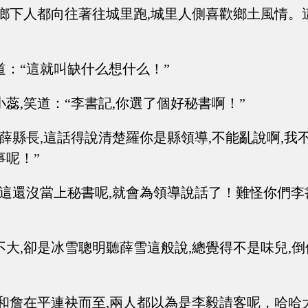
,鄉下人都向往著往城里跑,城里人側喜歡鄉土風情。
道：“這就叫缺什么想什么！”
蕊,笑道：“李書記,你選了個好秘書啊！”
薛縣長,這話得說清楚羅你是縣領導,不能亂說啊,我
事呢！”
“這還沒當上秘書呢,就會為領導說話了！難怪你們李
不大,卻是冰雪聰明聽薛雪這般說,總覺得不是味兒,
。
光和詹在平連袂而至,兩人都以為是李毅請客呢，哈哈