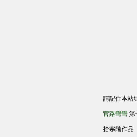
請記住本站
官路彎彎
第
拾寒階作品