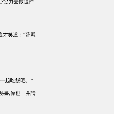
齊心協力去做這件
這才笑道：“薛縣
一起吃飯吧。”
秘書,你也一并請