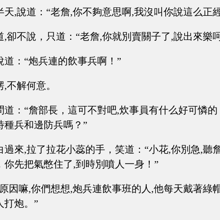
天,說道：“老詹,你不夠意思啊,我沒叫你說這么正
,卻不說，只道：“老詹,你就別賣關子了,說出來樂
說道：“炮兵連的飲事兵啊！”
愣,不解何意。
問道：“詹部長，這可不對吧,炊事員有什么好可憐
特種兵和邊防兵嗎？”
白過來,拉了拉花小蕊的手，笑道：“小花,你別急,聽
，你先把氣憋住了,到時別噴人一身！”
原因嘛,你們想想,炮兵連飲事班的人,他每天戴著綠
人打炮。”