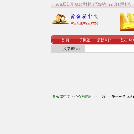
黃金屋首頁
|
總點擊排行
|
周點擊排行
|
月點擊排行
首 頁
手機版
最新章節
玄幻
·
奇
文章查詢：
黃金屋中文
>>
官路彎彎
>>
目錄
>> 第十三章 凹凸