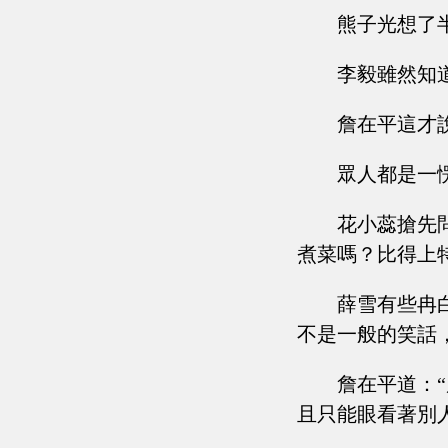
熊子光想了半
李毅雖然知道
詹在平這才
眾人都是一
花小蕊搶先
煮菜嗎？比得上
薛雪有些冉
不是一般的笑話
詹在平道：“
且只能眼看著別