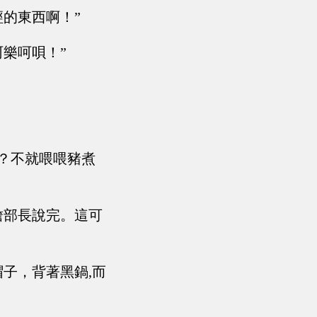
經的東西啊！”
呵樂呵唄！”
的？不就喂喂豬煮
詹部長說完。這可
帽子，背著黑鍋,而