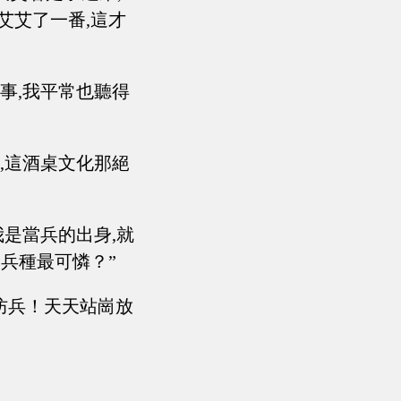
艾艾了一番,這才
事,我平常也聽得
,這酒桌文化那絕
我是當兵的出身,就
兵種最可憐？”
防兵！天天站崗放