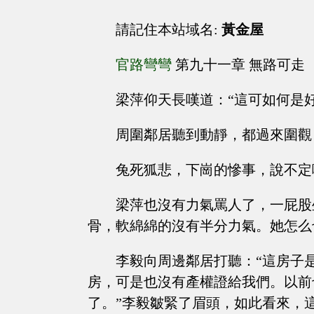
請記住本站域名:
黃金屋
官路彎彎
第九十一章 無路可走
梁萍仰天長嘆道：“這可如何是
周圍鄰居聽到動靜，都過來圍觀
兔死狐悲，下崗的慘事，說不定
梁萍也沒有力氣罵人了，一屁股
骨，軟綿綿的沒有半分力氣。她怎么
李毅向周邊鄰居打聽：“這房子
房，可是也沒有產權證給我們。以前
了。”李毅皺緊了眉頭，如此看來，