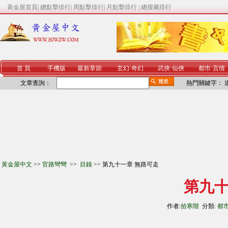
黃金屋首頁
|
總點擊排行
|
周點擊排行
|
月點擊排行
|
總搜藏排行
首 頁
手機版
最新章節
玄幻
·
奇幻
武俠
·
仙俠
都市
·
言情
文章查詢：
熱門關鍵字：
黃金屋中文
>>
官路彎彎
>>
目錄
>> 第九十一章 無路可走
第九十
作者:
拾寒階
分類:
都