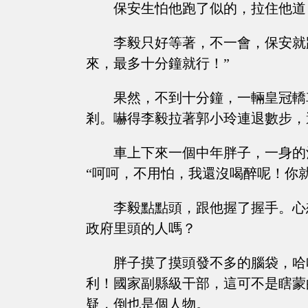
保安生怕他跑了似的，拉住他道
李毅只好等著，不一會，保安就
來，最多十分鐘就行！”
果然，不到十分鐘，一輛皇冠轎
剎。嚇得李毅拉著郭小玲連退數步，
車上下來一個中年胖子，一身的
“呵呵，不用怕，我還沒喝醉呢！你
李毅點點頭，跟他握了握手。心
政府里頭的人嗎？
胖子摸了摸頭發不多的腦袋，哈
利！國家副縣級干部，這可不是瞎蒙
疑，倒也是個人物。