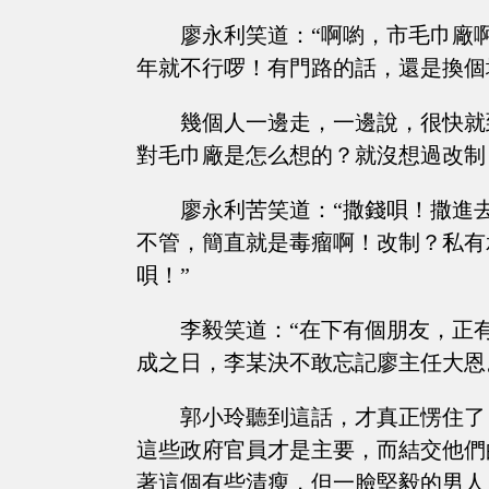
廖永利笑道：“啊喲，市毛巾廠
年就不行啰！有門路的話，還是換個
幾個人一邊走，一邊說，很快就
對毛巾廠是怎么想的？就沒想過改制
廖永利苦笑道：“撒錢唄！撒進
不管，簡直就是毒瘤啊！改制？私有
唄！”
李毅笑道：“在下有個朋友，正
成之日，李某決不敢忘記廖主任大恩
郭小玲聽到這話，才真正愣住了
這些政府官員才是主要，而結交他們
著這個有些清瘦，但一臉堅毅的男人