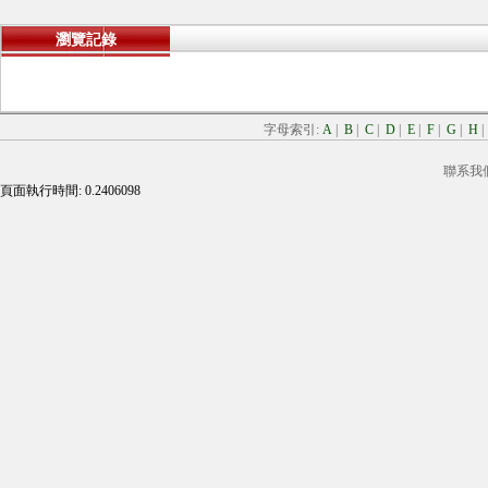
瀏覽記錄
字母索引:
A
|
B
|
C
|
D
|
E
|
F
|
G
|
H
聯系我
頁面執行時間: 0.2406098