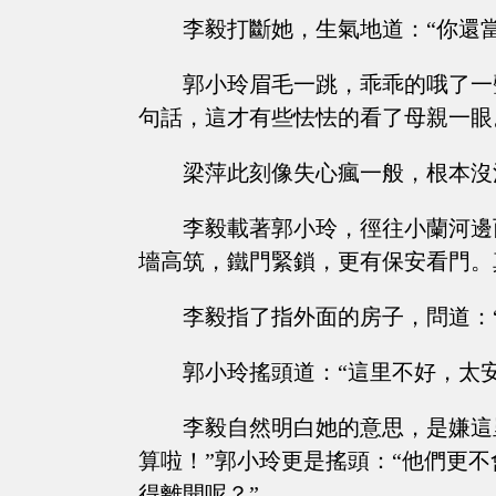
李毅打斷她，生氣地道：“你還
郭小玲眉毛一跳，乖乖的哦了一
句話，這才有些怯怯的看了母親一眼
梁萍此刻像失心瘋一般，根本沒
李毅載著郭小玲，徑往小蘭河邊
墻高筑，鐵門緊鎖，更有保安看門。
李毅指了指外面的房子，問道：
郭小玲搖頭道：“這里不好，太
李毅自然明白她的意思，是嫌這
算啦！”郭小玲更是搖頭：“他們更
得離開呢？”