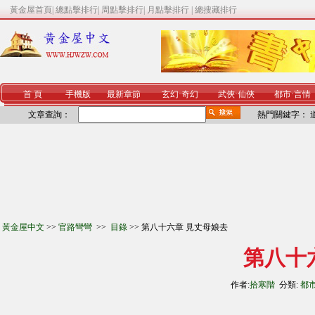
黃金屋首頁
|
總點擊排行
|
周點擊排行
|
月點擊排行
|
總搜藏排行
首 頁
手機版
最新章節
玄幻
·
奇幻
武俠
·
仙俠
都市
·
言情
文章查詢：
熱門關鍵字：
黃金屋中文
>>
官路彎彎
>>
目錄
>> 第八十六章 見丈母娘去
第八十
作者:
拾寒階
分類:
都