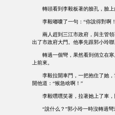
轉頭看到李毅板著的臉孔，臉上
李毅嘟囔了一句：“你說得對啊！
兩人趕到三江市政府，與主管領
出了市政府大門。他事先跟郭小玲聯
轉過一個彎，果然看到俏立在寒
上前來。
李毅拉開車門，一把抱住了她，
開他道：“猴急啥啊！”
李毅嘿嘿笑著，拉著她上了車，
“說什么？”郭小玲一時沒轉過彎