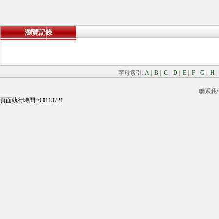
瀏覽記錄
字母索引:
A
|
B
|
C
|
D
|
E
|
F
|
G
|
H
聯系我
頁面執行時間: 0.0113721