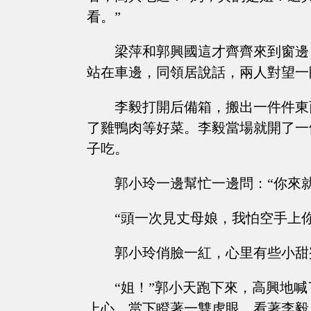
看。”
梁萍和郭興國這才齊齊來到窗邊
站在車邊，同領居說話，兩人對望一
李毅打開后備箱，搬出一件件東
了雞鴨肉等好菜。李毅當場就開了一
子吃。
郭小玲一邊幫忙一邊問：“你來
“頭一次見丈母娘，我怕空手上
郭小玲俏臉一紅，心里有些小甜
“姐！”郭小天跑下來，高興地
上心，當下瞪著一雙虎眼，看著李毅