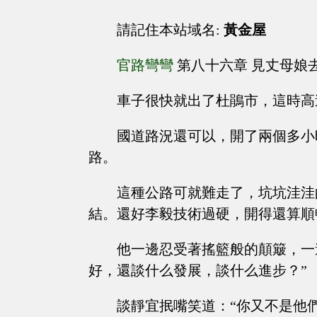
請記住本站域名:
黃金屋
官路彎彎
第八十六章 見丈母娘
車子很快就出了杜鵑市，這時高
國道路況還可以，開了兩個多小
路。
這種公路可就難走了，坑坑洼洼
結。還好李毅技術過硬，開得還算順
他一邊忍受著搖籃般的顛簸，一
好，還談什么發展，談什么進步？”
談靜宜抿嘴笑道：“你又不是他