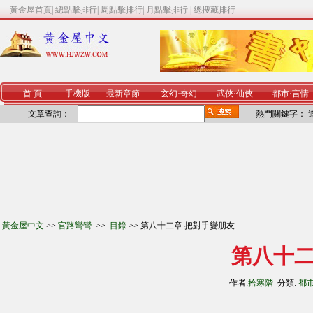
黃金屋首頁
|
總點擊排行
|
周點擊排行
|
月點擊排行
|
總搜藏排行
首 頁
手機版
最新章節
玄幻
·
奇幻
武俠
·
仙俠
都市
·
言情
文章查詢：
熱門關鍵字：
黃金屋中文
>>
官路彎彎
>>
目錄
>> 第八十二章 把對手變朋友
第八十二
作者:
拾寒階
分類:
都