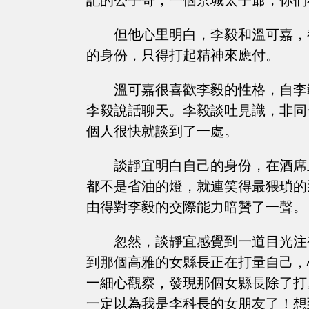
記的公子哥，一個京城太子爺，你們
但他心里明白，李毅和溫可嘉，
的身份，只得打起精神來應付。
溫可嘉很喜歡李毅的性格，自李
李毅說話聊天。李毅談吐見識，非同
個人很快就談到了一處。
談靜宜明白自己的身份，在酒席
都不是省油的燈，就連笑得最猥瑣的
由得對李毅的交際能力暗贊了一聲。
忽然，談靜宜感覺到一道目光注
到那個高雅的女縣長正在打量自己，
一細心觀察，發現那個女縣長除了打
一定以為我是李科長的女朋友了！想