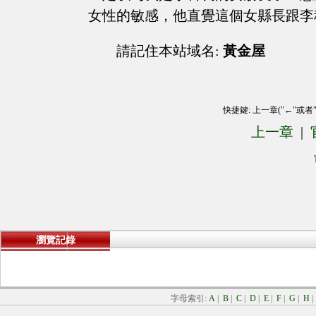
女性的敏感，他直覺這個女縣長跟李
請記住本站域名:
黃金屋
快捷鍵: 上一章("←"或者
上一章
|
瀏覽記錄
字母索引:
A
|
B
|
C
|
D
|
E
|
F
|
G
|
H