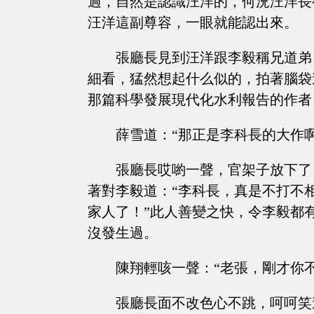
過，自然是認識汪洋的，何況汪洋長
汪洋這副尊容，一眼就能認出來。
張廳長見到汪洋跟李毅稱兄道弟
細看，猛然想起什么似的，拍著腦袋
那篇科學發展現代化水利報告的作者
薛雪道：“那正是李科長的大作啊
張廳長哎喲一聲，官架子放下了
著對李毅道：“李科長，真是不打不
家人了！”此人善變之快，令李毅都
沒發生過。
陳翔輕咳一聲：“老張，剛才你
張廳長面不改色心不跳，呵呵笑