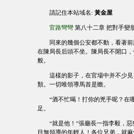
請記住本站域名:
黃金屋
官路彎彎
第八十二章 把對手變
同來的幾個公安都不動，看著前
在陳局長后頭不坐。陳局長不開口，
般。
這樣的影子，在官場中并不少見
類。一切唯領導馬首是瞻。
“酒不忙喝！打你的兇手呢？在
足。
“就是他！”張廳長一指李毅，
目無領導的年輕人！各位兄弟，就麻