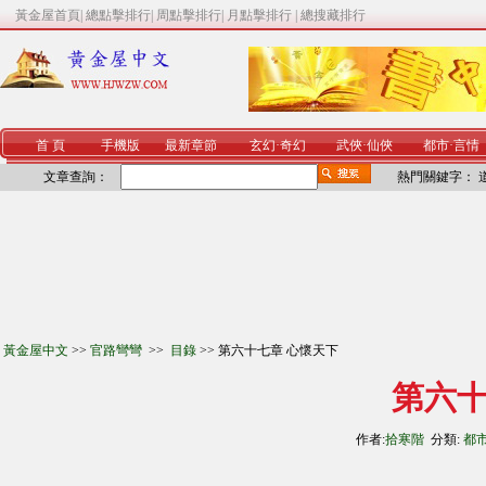
黃金屋首頁
|
總點擊排行
|
周點擊排行
|
月點擊排行
|
總搜藏排行
首 頁
手機版
最新章節
玄幻
·
奇幻
武俠
·
仙俠
都市
·
言情
文章查詢：
熱門關鍵字：
黃金屋中文
>>
官路彎彎
>>
目錄
>> 第六十七章 心懷天下
第六十
作者:
拾寒階
分類:
都