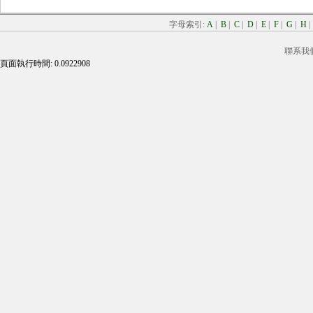
字母索引:
A
|
B
|
C
|
D
|
E
|
F
|
G
|
H
聯系我
頁面執行時間: 0.0922908