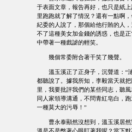
于表面文章，報告再好，也只是紙上
里跑跑就了解了情況？還有一點啊，
紀委的人說了，那個給他行賄的人，
不了這種美女加金錢的誘惑，也是正
中帶著一種戲謔的輕笑。
幾個常委附合著干笑了幾聲。
溫玉溪正了正身子，沉聲道：“
都聽說了。據我所知，李毅當天就把
里，我要批評我們的某些同志，聽風
同人家領導溝通，不問青紅皂白，跑
一種莫大的污辱！”
曹永泰顯然沒想到，溫玉溪居然
溫是不是憋著心眼盯著我呢？當下默