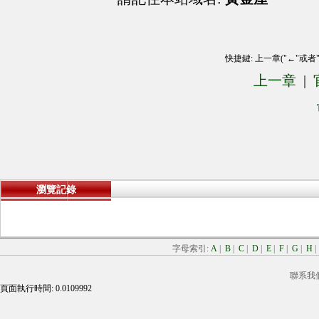
快捷鍵: 上一章("←"或者
上一章
|
瀏覽記錄
字母索引:
A
|
B
|
C
|
D
|
E
|
F
|
G
|
H
聯系我
頁面執行時間: 0.0109992