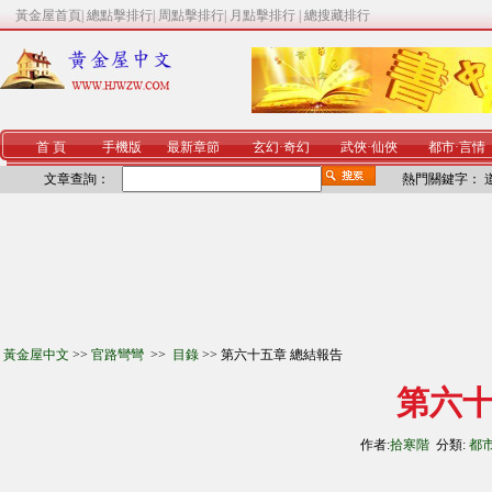
黃金屋首頁
|
總點擊排行
|
周點擊排行
|
月點擊排行
|
總搜藏排行
首 頁
手機版
最新章節
玄幻
·
奇幻
武俠
·
仙俠
都市
·
言情
文章查詢：
熱門關鍵字：
黃金屋中文
>>
官路彎彎
>>
目錄
>> 第六十五章 總結報告
第六十
作者:
拾寒階
分類:
都