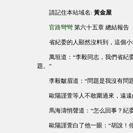
請記住本站域名:
黃金屋
官路彎彎
第六十五章 總結報告
省紀委的人顯然沒料到，這個小
萬垣道：“李毅同志，我們省紀
題。”
李毅皺眉道：“問題是我沒有問
歐陽謹萱等人不敢圍過來，遠遠
馬海濤悄聲道：“怎么回事？紀
歐陽謹萱白了他一眼：“胡說！