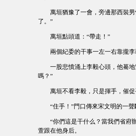
萬垣猶豫了一會，旁邊那西裝男
了。”
萬垣點頭道：“帶走！”
兩個紀委的干事一左一右靠攏李
一股悲憤涌上李毅心頭，他驀地
嗎？”
萬垣不看李毅，只是揮手，催促
“住手！”門口傳來宋文明的一聲
“你們這是干什么？當我們省府
萱跟在他身后。