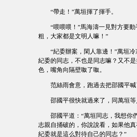
“帶走！”萬垣揮了揮手。
“喂喂喂！”馬海濤一見對方要
粗，大家都是文明人嘛！”
“紀委辦案，閑人靠邊！”萬垣
紀委的同志，不也是同志嘛？又不是
色，嘴角向隔壁呶了呶。
范絲雨會意，跑過去把邵國平喊
邵國平很快就過來了，同萬垣等
邵國平道：“萬垣同志，我想你
志親自捅破的，你說說看，如果他真
紀委就是這么對待自己的同志？”