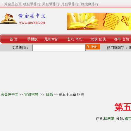
黃金屋首頁
|
總點擊排行
|
周點擊排行
|
月點擊排行
|
總搜藏排行
首 頁
手機版
最新章節
玄幻
·
奇幻
武俠
·
仙俠
都市
·
言情
文章查詢：
熱門關鍵字：
黃金屋中文
>>
官路彎彎
>>
目錄
>> 第五十三章 暗涌
第五
作者:
拾寒階
分類:
都