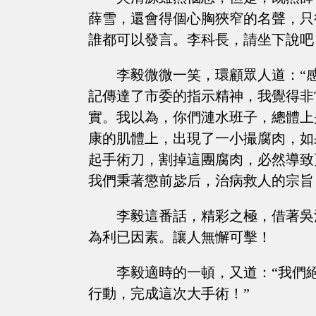
薛雪，還會得個心胸狹窄的名聲，只
誰都可以發言。李科長，請坐下說吧
李毅微微一笑，環顧眾人道：“
記傳達了市委的指示精神，我覺得非
實。我以為，你們漣水班子，總體上
康的肌體上，出現了一小撮腐肉，如
起手術刀，割掉這團腐肉，必然導致
我們秉著懲前毖后，治病救人的宗旨
李毅這番話，精彩之極，借著吳
為利已因素。讓人無懈可擊！
李毅適時的一頓，又道：“我們
行動，完成這次大手術！”