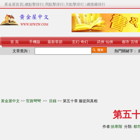
黃金屋首頁
|
總點擊排行
|
周點擊排行
|
月點擊排行
|
總搜藏排行
首 頁
手機版
最新章節
玄幻
·
奇幻
武俠
·
仙俠
都市
·
言情
文章查詢：
熱門關鍵字：
黃金屋中文
>>
官路彎彎
>>
目錄
>> 第五十章 服從與真相
第五十
作者:
拾寒階
分類:
都