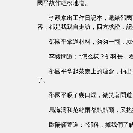
國平故作輕松地道。
李毅拿出工作日記本，遞給邵國
容，都是我親自走訪，四方求證，記
邵國平拿過材料，匆匆一翻，就
李毅問道：“怎么樣？邵科長，
邵國平拿起茶幾上的煙盒，抽出
了。
邵國平吸了幾口煙，微笑著問道
馬海濤和范絲雨都點點頭，又搖
歐陽謹萱道：“邵科，據我們了