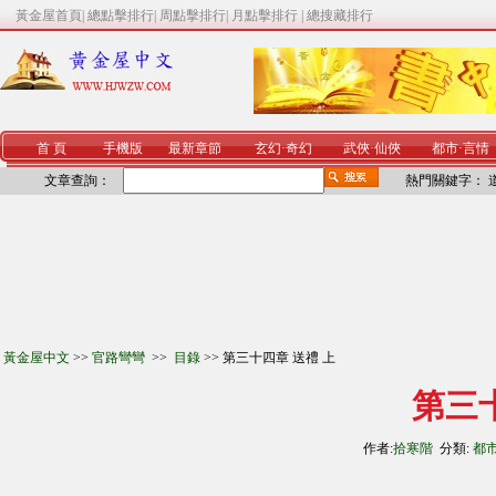
黃金屋首頁
|
總點擊排行
|
周點擊排行
|
月點擊排行
|
總搜藏排行
首 頁
手機版
最新章節
玄幻
·
奇幻
武俠
·
仙俠
都市
·
言情
文章查詢：
熱門關鍵字：
黃金屋中文
>>
官路彎彎
>>
目錄
>> 第三十四章 送禮 上
第三
作者:
拾寒階
分類:
都