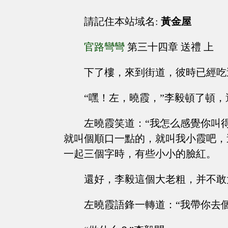
請記住本站域名:
黃金屋
官路彎彎
第三十四章 送禮 上
下了樓，來到街道，彼時已經吃
“嘿！左，曉霞，”李毅頓了頓，
左曉霞笑道：“我怎么感覺你叫
就叫個順口一點的，就叫我小霞吧，
一起三個字時，有些小小的臉紅。
還好，李毅這個大老粗，并不敢
左曉霞語鋒一轉道：“我帶你去個