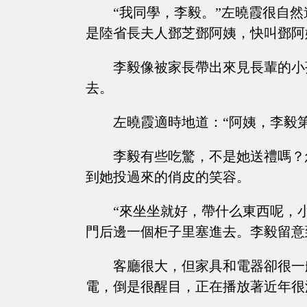
“我同學，李毅。”左曉霞很自
是陸省長夫人鄧芝鄧阿姨，快叫鄧阿
李毅像被家長帶出來見長輩的小
去。
左曉霞適時地道：“阿姨，李毅
李毅有些吃驚，不是她送禮嗎？
到她投過來的俏皮的笑容。
“來坐坐就好，帶什么東西呢，
門后邊一個柜子里塞進去。李毅留意
客廳很大，但家具和電器卻很一
電，倒是很醒目，正在播放著近年很