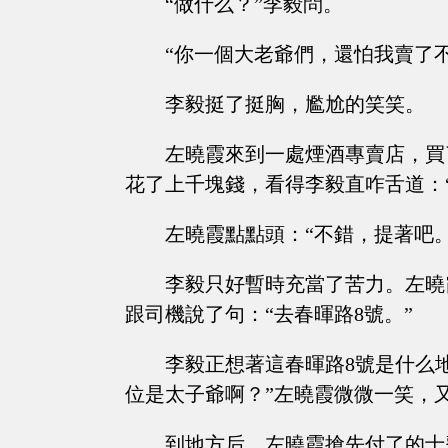
“做什么？”李毅問。
“你一個大老爺們，還怕我賣了
李毅挺了挺胸，尷尬的笑笑。
左曉霞來到一處煙酒專賣店，買
花了上千塊錢，看得李毅直咋舌道：
左曉霞點點頭：“不錯，提著吧
李毅只好暫時充當了苦力。左曉
跟司機說了句：“去春暉路8號。”
李毅正想著這春暉路8號是什么
位是太子爺啊？”左曉霞微微一笑，
到地方后，左曉霞搶先付了的士