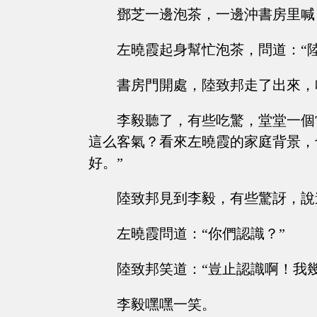
鄧芝一邊泡茶，一邊沖書房里喊
左曉霞起身幫忙泡茶，問道：“
書房門開處，陸致邦走了出來，
李毅聽了，有些吃驚，堂堂一個
這么客氣？看來左曉霞的家庭背景，
好。”
陸致邦見到李毅，有些驚訝，說
左曉霞問道：“你們認識？”
陸致邦笑道：“豈止認識啊！我
李毅嘿嘿一笑。