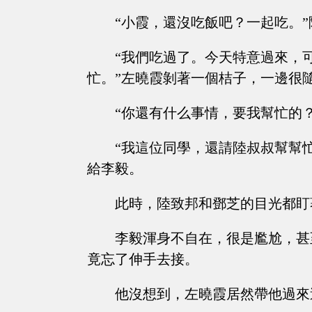
“小霞，還沒吃飯吧？一起吃。
“我們吃過了。今天特意過來，
忙。”左曉霞剝著一個桔子，一邊很
“你還有什么事情，要我幫忙的
“我這位同學，還請陸叔叔幫幫
給李毅。
此時，陸致邦和鄧芝的目光都盯
李毅渾身不自在，很是尷尬，甚
竟忘了伸手去接。
他沒想到，左曉霞居然帶他過來