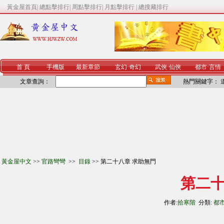
黃金屋首頁
|
總點擊排行
|
周點擊排行
|
月點擊排行
|
總搜藏排行
首 頁
手機版
最新章節
玄幻
·
奇幻
武俠
·
仙俠
都市
·
言情
文章查詢：
熱門關鍵字：
黃金屋中文
>>
官路彎彎
>>
目錄
>> 第二十八章 求助無門
第二十
作者:
拾寒階
分類:
都