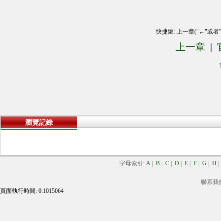
快捷鍵: 上一章("←"或者
上一章
|
瀏覽記錄
字母索引:
A
|
B
|
C
|
D
|
E
|
F
|
G
|
H
聯系我
頁面執行時間: 0.1015064