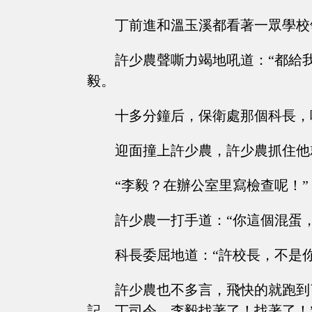
丁前進和溫玉溪都看著一眾學校
許少農聲嘶力竭地吼道：“都給
毅。
十多分鐘后，保衛處那個科長，
迎面撞上許少農，許少農抓住他
“李毅？在辦公室里寫檢查呢！”
許少農一打手道：“你這個混蛋
科長委屈地道：“許校長，不是
許少農也不多言，飛快的就跑到
記，丁司令，李毅找著了！找著了！