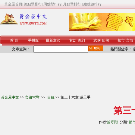
黃金屋首頁
|
總點擊排行
|
周點擊排行
|
月點擊排行
|
總搜藏排行
首 頁
手機版
最新章節
玄幻
·
奇幻
武俠
·
仙俠
都市
·
言情
文章查詢：
熱門關鍵字：
黃金屋中文
>>
官路彎彎
>>
目錄
>> 第三十六章 逆天手
第三
作者:
拾寒階
分類:
都