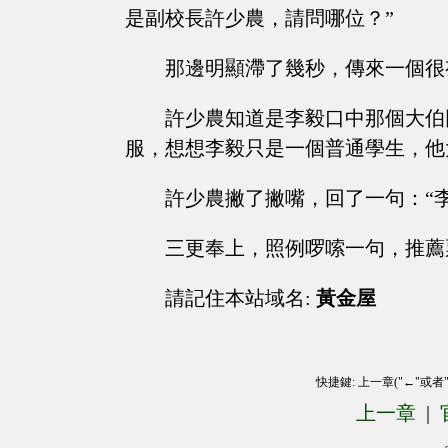
是副校長許少農，請問哪位？”
那邊明顯滯了幾秒，傳來一個很
許少農知道是李毅口中那個大伯
服，想想李毅只是一個普通學生，他
許少農撇了撇嘴，回了一句：“
三更奉上，照例啰嗦一句，推薦
請記住本站域名:
黃金屋
快捷鍵: 上一章("←"或者
上一章
|