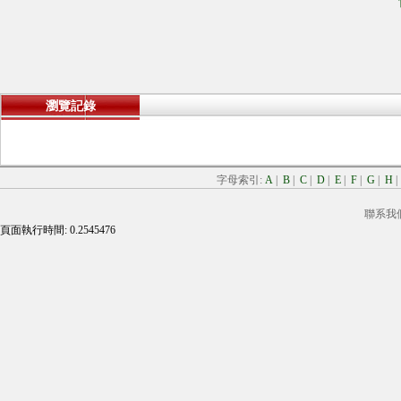
瀏覽記錄
字母索引:
A
|
B
|
C
|
D
|
E
|
F
|
G
|
H
聯系我
頁面執行時間: 0.2545476