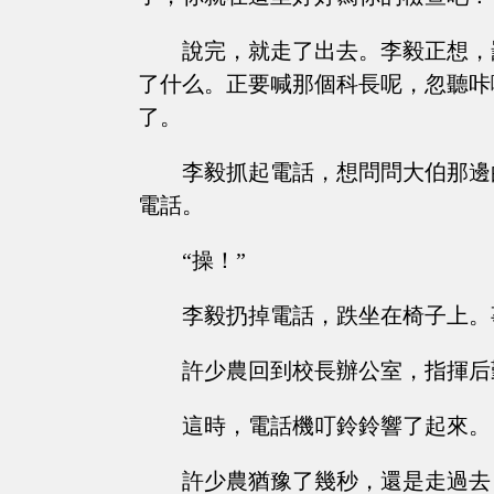
說完，就走了出去。李毅正想，
了什么。正要喊那個科長呢，忽聽咔
了。
李毅抓起電話，想問問大伯那邊
電話。
“操！”
李毅扔掉電話，跌坐在椅子上。
許少農回到校長辦公室，指揮后
這時，電話機叮鈴鈴響了起來。
許少農猶豫了幾秒，還是走過去