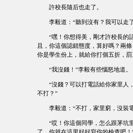
許校長隨后也走了。
李毅道：“聽到沒有？我可以走了
“嘿！你想得美，剛才許校長的
且，你這個認錯態度，算好嗎？兩條
你是學生份上，就給你打個五折，罰
“我沒錢！”李毅有些惱怒地道。
“沒錢？可以打電話給你家里人
不打？”
李毅道：“不打，家里窮，沒裝電
“哎！你這個同學，怎么跟茅坑
了，你就在這里好好寫你的檢查吧！