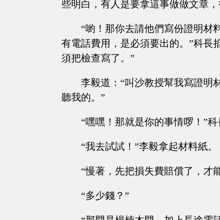
些明白，有人是要拿這事做做文章，
“喲！那你去請他們寫份證明材
有電話費用，是必須要出的。”科長
須把檢查寫了。”
李毅道：“叫沙教授幫我寫證明
聽我的。”
“嘿嘿！那就是你的事情啰！”
“我去試試！”李毅拿起材料紙。
“慢著，先把損失費賠償了，才能
“多少錢？”