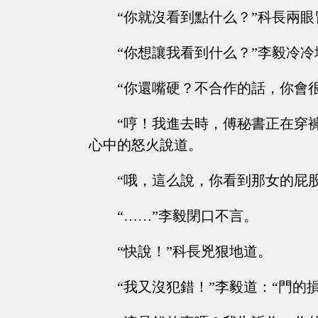
“你就沒看到點什么？”科長兩眼
“你想讓我看到什么？”李毅冷
“你還嘴硬？不合作的話，你會
“哼！我進去時，傅秘書正在穿
心中的怒火說道。
“哦，這么說，你看到那女的屁
“……”李毅閉口不言。
“快說！”科長兇狠地道。
“我又沒犯錯！”李毅道：“門的