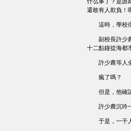
什么事了？是誰
還敢有人欺負！
這時，學校
副校長許少
十二點鐘從海都市
許少農等人
瘋了嗎？
但是，他確
許少農沉吟
于是，一干