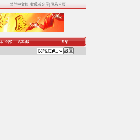
繁體中文版
|
收藏黃金屋
|
設為首頁
本
·
全部
移動版
書架