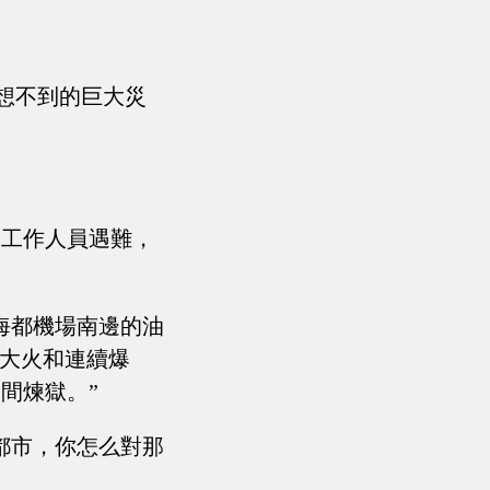
意想不到的巨大災
乘工作人員遇難，
海都機場南邊的油
庫大火和連續爆
間煉獄。”
都市，你怎么對那