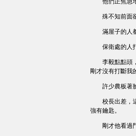
他們正焦急
殊不知前面
滿屋子的人
保衛處的人
李毅點點頭
剛才沒有打斷我
許少農板著
校長出差，
強有鑰匙。
剛才他看過