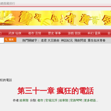
|
總搜藏排行
幻
武俠
·
仙俠
都市
·
言情
歷史
·
軍事
游戲
·
競技
科幻
·
靈異
全
熱門關鍵字：
道君
大王饒命
神話紀元
飛劍問道
重生似水青春
瘋狂的電話
第三十一章 瘋狂的電話
作者:
拾寒階
分類:
都市
|
官場沉浮
|
拾寒階
|
官路彎彎
|
更多標簽
...