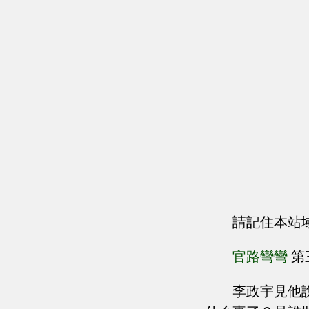
請記住本站
官路彎彎
第
李政宇見他