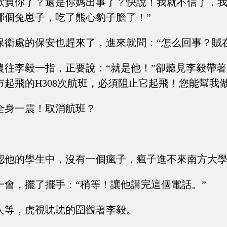
欺負你了？還是你媽出事了？快說！我就不信了，
哪個兔崽子，吃了熊心豹子膽了！”
保衛處的保安也趕來了，進來就問：“怎么回事？賊
農往李毅一指，正要說：“就是他！”卻聽見李毅帶著
起飛的H308次航班，必須阻止它起飛！您能幫我做
全身一震！取消航班？
認他的學生中，沒有一個瘋子，瘋子進不來南方大
一會，擺了擺手：“稍等！讓他講完這個電話。”
人等，虎視眈眈的圍觀著李毅。