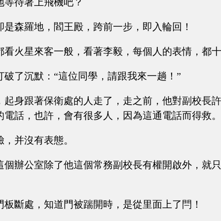
地等待著上飛機吧？
卻是森羅地，閻王殿，跨前一步，即入輪回！
都看火星來客一般，看著李毅，每個人的表情，都
打破了沉默：“這位同學，請跟我來一趟！”
，起身跟著保衛處的人走了，走之前，他對副校長許
的電話，也許，會有很多人，因為這通電話而得救。
臉，并沒有表態。
這個辦公室除了他這個常務副校長有權開啟外，就
門板斷處，知道門被踹開時，是從里面上了閂！