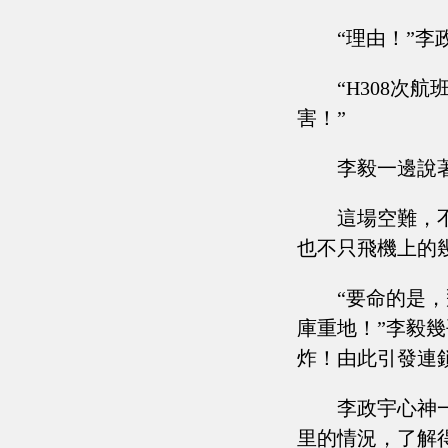
“理由！”
“H308
害！”
李毅一邊說
這場空難，
也不只飛機上的
“要命的是
庫重地！”李毅
炸！由此引發連
李政宇心神
里的情況，了解