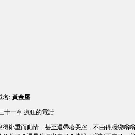
域名:
黃金屋
三十一章 瘋狂的電話
說得鄭重而動情，甚至還帶著哭腔，不由得腦袋嗡嗡