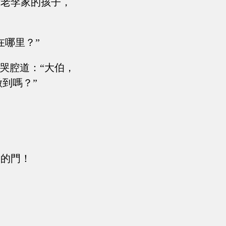
我老李家的孩子，
在哪里？”
哭腔道：“大伯，
到嗎？”
學的門！