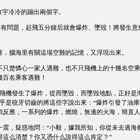
李政宇冷冷的蹦出兩個字。
次航班有問題，起飛五分鐘后就會爆炸、墜毀！將發生
著，腦海里有關這場空難的記憶，又浮現出來。
不只楚憐心一家人遇難，也不只飛機上的十幾名空
幾百名乘客遇難！
，飛機發生了爆炸，從而墜毀，而墜毀地點，正好是
幾乎是咬牙切齒的將這些字說出來：“爆炸引發了油
鎖反應，一系列的爆炸，燃燒，無邊的火海，簡直人
一震，疑惑地問：“小毅，據我所知，你從未去過海
得這么清楚？你又憑什么說得這么肯定？”