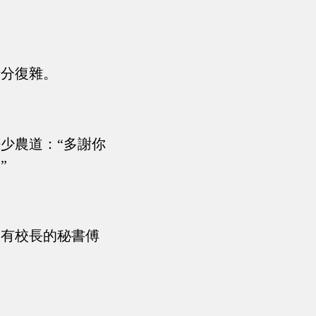
十分復雜。
少農道：“多謝你
”
只有校長的秘書傅