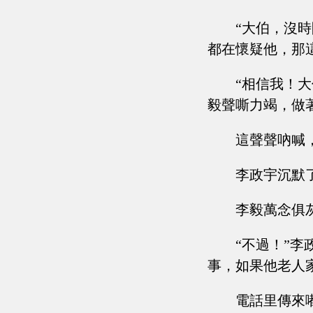
“大伯，沒
都在懷疑他，那
“相信我！
毅聲嘶力竭，做
這聲聲吶喊
李政宇沉默
李毅萬念俱
“不過！”
事，如果他老人
電話里傳來