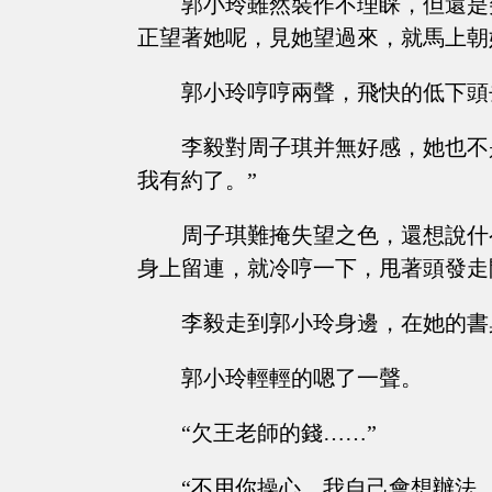
郭小玲雖然裝作不理睬，但還是
正望著她呢，見她望過來，就馬上朝
郭小玲哼哼兩聲，飛快的低下頭
李毅對周子琪并無好感，她也不
我有約了。”
周子琪難掩失望之色，還想說什
身上留連，就冷哼一下，甩著頭發走
李毅走到郭小玲身邊，在她的書
郭小玲輕輕的嗯了一聲。
“欠王老師的錢……”
“不用你操心，我自己會想辦法