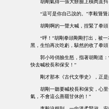
胡剛氣得一張大餅臉上橫肉直抖
“這可是你自己說的。”李毅聳聳
胡剛啊的一聲大喊，捏緊了拳頭
“呯！”胡剛拳頭剛剛打出，被
黑，生怕再次吃虧，駭然的收了拳頭
郭小玲俏臉生怒，指著胡剛道：
快去喊校長和保安！”
剛才那本《古代文學史》，正是
胡剛一聽要喊校長和保安，心里
氣，不會這么善罷甘休的！”
李毅沒想到，一向溫柔賢淑，安