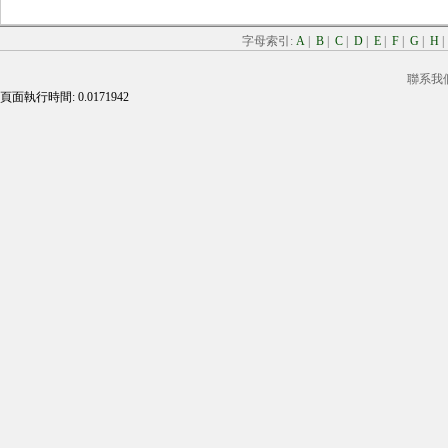
字母索引:
A
|
B
|
C
|
D
|
E
|
F
|
G
|
H
聯系我
頁面執行時間: 0.0171942