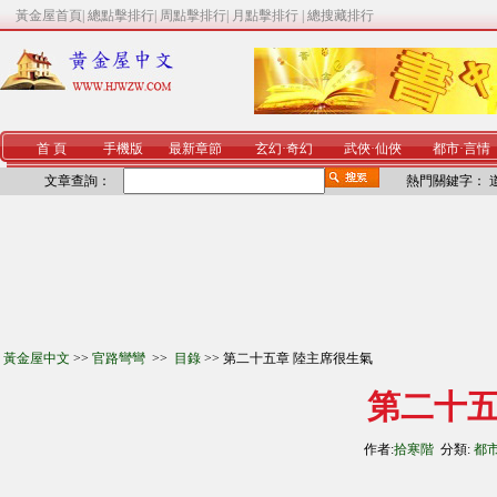
黃金屋首頁
|
總點擊排行
|
周點擊排行
|
月點擊排行
|
總搜藏排行
首 頁
手機版
最新章節
玄幻
·
奇幻
武俠
·
仙俠
都市
·
言情
文章查詢：
熱門關鍵字：
黃金屋中文
>>
官路彎彎
>>
目錄
>> 第二十五章 陸主席很生氣
第二十五
作者:
拾寒階
分類:
都