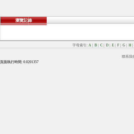
瀏覽記錄
字母索引:
A
|
B
|
C
|
D
|
E
|
F
|
G
|
H
聯系我
頁面執行時間: 0.0201357