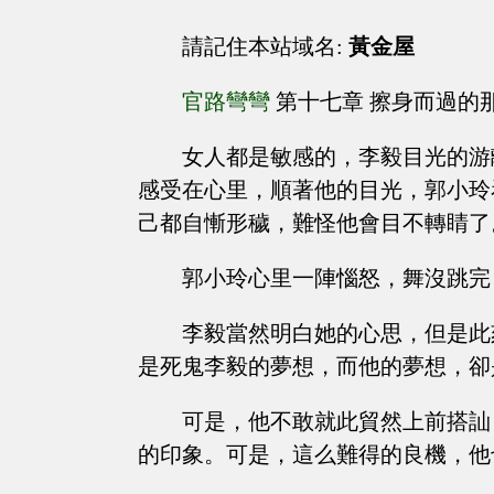
請記住本站域名:
黃金屋
官路彎彎
第十七章 擦身而過的
女人都是敏感的，李毅目光的游
感受在心里，順著他的目光，郭小玲
己都自慚形穢，難怪他會目不轉睛了
郭小玲心里一陣惱怒，舞沒跳完
李毅當然明白她的心思，但是此
是死鬼李毅的夢想，而他的夢想，卻
可是，他不敢就此貿然上前搭訕
的印象。可是，這么難得的良機，他