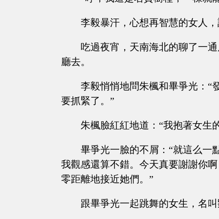
李毅暴汗，心想再智慧的女人，
吃過夜宵，天南海北的聊了一通
廳去。
李毅悄悄地問朱楓和畢爭光：“
要抓緊了。”
朱楓臉紅紅地道：“我抱著女生
畢爭光一臉的不屑：“就這么一
我觀感還算不錯。今天真要謝謝你啊
零距離地接近她們。”
跟畢爭光一起跳舞的女生，名叫