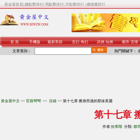
黃金屋首頁
|
總點擊排行
|
周點擊排行
|
月點擊排行
|
總搜藏排行
首 頁
手機版
最新章節
玄幻
·
奇幻
武俠
·
仙俠
都市
·
言情
文章查詢：
熱門關鍵字：
黃金屋中文
>>
官路彎彎
>>
目錄
>> 第十七章 擦身而過的那抹美麗
第十七章 
作者:
拾寒階
分類:
都