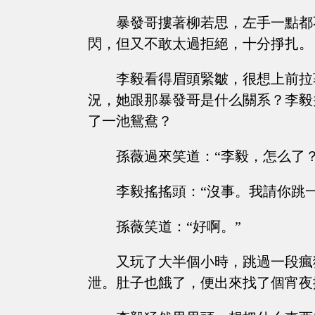
暴發哥摟著柳若思，左手一點都
閃，但又不敢太過拒絕，十分掙扎。
李毅看得眉頭緊皺，很想上前拉
況，她跟那暴發哥是什么關系？李毅
了一池鴛鴦？
孫薇過來笑道：“李毅，怎么了？
李毅搖搖頭：“沒事。我請你跳一
孫薇笑道：“好啊。”
又玩了大半個小時，跳過一段瘋
泄。肚子也餓了，便出來找了個宵夜