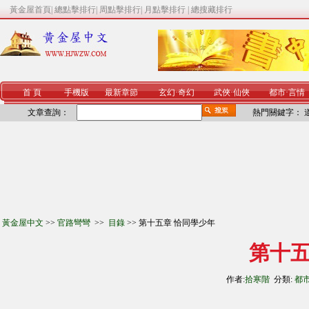
黃金屋首頁
|
總點擊排行
|
周點擊排行
|
月點擊排行
|
總搜藏排行
首 頁
手機版
最新章節
玄幻
·
奇幻
武俠
·
仙俠
都市
·
言情
文章查詢：
熱門關鍵字：
黃金屋中文
>>
官路彎彎
>>
目錄
>> 第十五章 恰同學少年
第十五
作者:
拾寒階
分類:
都