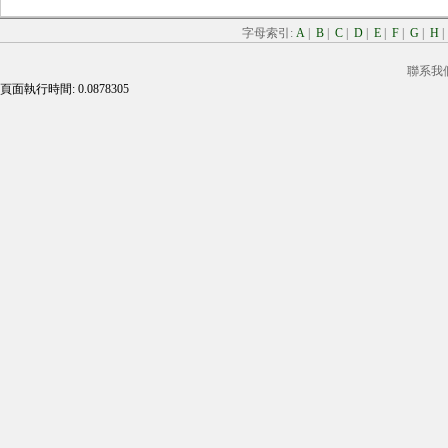
字母索引:
A
|
B
|
C
|
D
|
E
|
F
|
G
|
H
聯系我
頁面執行時間: 0.0878305