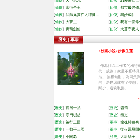
[
仙俠
]
天下第九
[
仙俠
]
恐怖修仙世
[
仙俠
]
永恒圣王
[
仙俠
]
都市最強修
[
仙俠
]
我師兄實在太穩健…
[
仙俠
]
獨步成仙
[
仙俠
]
大夢主
[
仙俠
]
我有一個修
[
仙俠
]
青葫劍仙
[
仙俠
]
大蒼守夜人
歷史 | 軍事
<校園小說>步步生蓮
作為社區工作者的楊得
代，成為丁家最不受待見
浩。 無權無財，為同父
的丁浩也因此有了夢想，
闊少，遛狗取樂。
[
歷史
]
官居一品
[
歷史
]
霸蜀
[
歷史
]
寒門崛起
[
歷史
]
秦吏
[
歷史
]
策行三國
[
軍事
]
龍魂特種兵
[
歷史
]
一戟平三國
[
軍事
]
從火鳳凰開
[
歷史
]
小閣老
[
歷史
]
大唐孽子