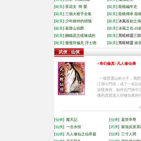
[
歐美
]
茶花女
簡·愛
[
歐美
]
龍槍編年史
[
歐美
]
三個火槍手全集
[
歐美
]
龍槍傳承
龍
[
歐美
]
少年維特的煩惱
[
歐美
] 冰風谷
劍之海
[
歐美
]
基督山伯爵
[
歐美
]
冰風之谷-白
[
歐美
]
鋼鐵是怎樣煉成的
[
歐美
] 黑暗精靈三
[
歐美
]
傲慢與偏見
浮士德
[
歐美
] 黑暗精靈
旅
武俠 | 仙俠
<奇幻修真>凡人修仙傳
一個普通山村小子，偶然
江湖小門派，成了一名記名
這樣身份，如何在門派中立
庸的資質進入到修仙者的
[
仙俠
]
魔天記
[
仙俠
]
蓋世帝尊
[
仙俠
]
一念永恒
[
武俠
]
最強反派系
[
仙俠
]
凡人修仙之仙界篇
[
仙俠
]
三寸人間