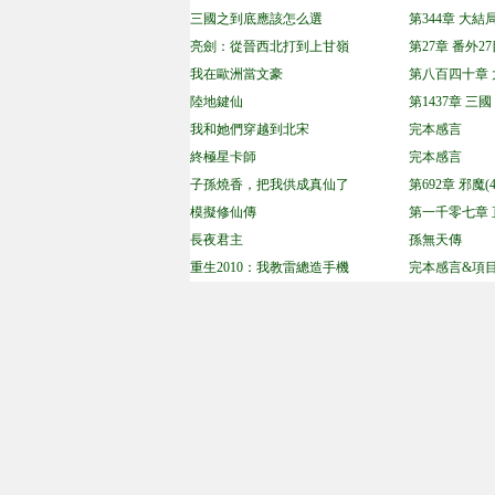
三國之到底應該怎么選
第344章 大結
亮劍：從晉西北打到上甘嶺
第27章 番外2
我在歐洲當文豪
第八百四十章 
陸地鍵仙
第1437章 三國
我和她們穿越到北宋
完本感言
終極星卡師
完本感言
子孫燒香，把我供成真仙了
第692章 邪魔(4
模擬修仙傳
第一千零七章
長夜君主
孫無天傳
重生2010：我教雷總造手機
完本感言&項