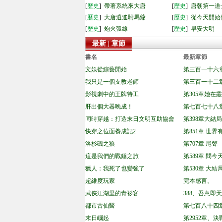
[
歷史
]
帶著系統來大唐
[
歷史
]
唐朝第一道
[
歷史
]
大唐逍遙駙馬爺
[
歷史
]
從今天開始
[
歷史
]
炮火弧線
[
歷史
]
早安大明
最新 | 章節
書名
最新章節
文娛從綜藝開始
第三百一十六
我只是一個支教老師
第三百一十二
影視劇中的王牌特工
第305章她在叢
肝出個大器晚成！
第七百七十八章
同時穿越：打造末日文明互助協會
第398章大結局
快穿之位面養成記2
第851章 世界
洛杉磯之狼
第707章 尾聲
這是我們的戰錘之旅
第589章 問
獵人：我死了也變強了
第530章 大結
超維度玩家
完本感言。
武俠江湖里的青衫客
388、吾意即
都市古仙醫
第七百八十四
末日崛起
第2952章、決戰