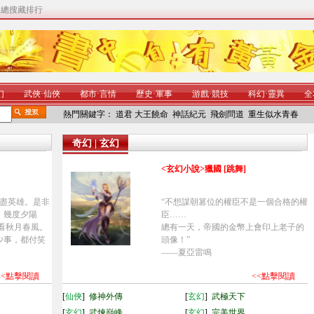
|
總搜藏排行
幻
武俠
·
仙俠
都市
·
言情
歷史
·
軍事
游戲
·
競技
科幻
·
靈異
全
熱門關鍵字：
道君
大王饒命
神話紀元
飛劍問道
重生似水青春
奇幻 | 玄幻
<玄幻小說>獵國 [跳舞]
盡英雄。是非
“不想謀朝篡位的權臣不是一個合格的權
，幾度夕陽
臣……
看秋月春風。
總有一天，帝國的金幣上會印上老子的
少事，都付笑
頭像！”
——夏亞雷鳴
<<點擊閱讀
<<點擊閱讀
[
仙俠
]
修神外傳
[
玄幻
]
武極天下
[
玄幻
]
武煉巔峰
[
玄幻
]
完美世界