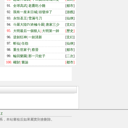
91.
全球高武
|
老鷹吃小雞
[
都市
]
92.
我有一座末日城
|
頭發掉了
[
游戲
]
93.
永恒圣王
|
雪滿弓刀
[
仙俠
]
94.
斗羅大陸IV終極斗羅
|
唐家三少
[
玄幻
]
95.
大明最后一個狠人
|
大明第一帥
[
歷史
]
96.
逆劍狂神
|
一劍清新
[
玄幻
]
97.
斬仙
|
任怨
[
仙俠
]
98.
重生世家子
|
蔡晉
[
都市
]
99.
輪回樂園
|
那一只蚊子
[
二次
]
100.
權財
|
嘗諭
[
都市
]
|
Z
系，本站審核后如果屬實則會刪除。