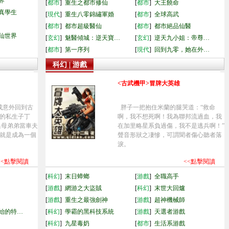
界
[
都市
]
重生之都市修仙
[
都市
]
大王饒命
真學生
[
現代
]
重生八零錦繡軍婚
[
都市
]
全球高武
[
都市
]
都市超級醫仙
[
都市
]
都市絕品仙醫
仙世界
[
玄幻
]
魅醫傾城：逆天寶…
[
玄幻
]
逆天九小姐：帝尊…
[
都市
]
第一序列
[
現代
]
回到九零，她在外…
科幻 | 游戲
<古武機甲>冒牌大英雄
成意外回到古
胖子一把抱住米蘭的腿哭道：“救命
的私生子丁
啊，我不想死啊！我為聯邦流過血，我
異母弟弟當車夫
在加里略星系負過傷，我不是逃兵啊！”
就是成為一個
聲音形狀之凄慘，可謂聞者傷心聽者落
淚。
<<點擊閱讀
<<點擊閱讀
[
科幻
]
末日蟑螂
[
游戲
]
全職高手
[
游戲
]
網游之大盜賊
[
科幻
]
末世大回爐
[
游戲
]
重生之最強劍神
[
游戲
]
超神機械師
始的特…
[
科幻
]
學霸的黑科技系統
[
游戲
]
天選者游戲
[
科幻
]
九星毒奶
[
都市
]
生活系游戲