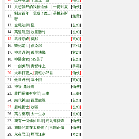
10.
星界蟻族
|
千里送一血
[
輕松
]
11.
只想躺尸的我被迫修…
|
一荷知夏
[
仙俠
]
制皮百年，我成了魔…
|
是桃花酥
12.
[
免費
]
呀
13.
全職法師
|
亂
[
玄幻
]
14.
萬道龍皇
|
牧童聽竹
[
玄幻
]
15.
武煉巔峰
|
莫默
[
玄幻
]
16.
醫妃驚世
|
顧染錦
[
古代
]
17.
神道丹尊
|
孤單地飛
[
玄幻
]
18.
神醫棄女
|
MS芙子
[
玄幻
]
19.
一劍獨尊
|
青鸞峰上
[
爭霸
]
20.
大奉打更人
|
賣報小郎君
[
仙俠
]
21.
傲世丹神
|
寂小賊
[
玄幻
]
22.
神箓
|
蕭瑾瑜
[
仙俠
]
23.
農門長姐有空間
|
三棗
[
三棗
]
24.
絕代神主
|
百里龍蝦
[
玄幻
]
25.
超維術士
|
牧狐
[
玄幻
]
26.
萬古至尊
|
太一生水
[
玄幻
]
27.
我有一個修仙世界
|
純九蓮寶燈
[
仙俠
]
28.
我師兄實在太穩健了
|
言歸正傳
[
仙俠
]
29.
永夜君王
|
煙雨江南
[
奇幻
]