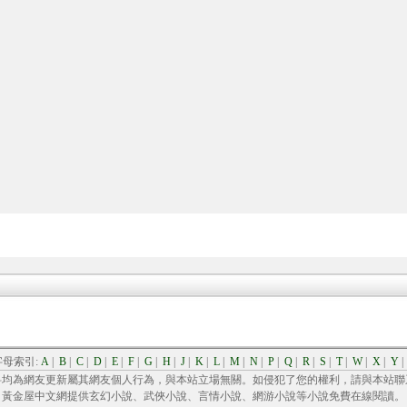
字母索引:
A
|
B
|
C
|
D
|
E
|
F
|
G
|
H
|
J
|
K
|
L
|
M
|
N
|
P
|
Q
|
R
|
S
|
T
|
W
|
X
|
Y
料均為網友更新屬其網友個人行為，與本站立場無關。如侵犯了您的權利，請與本站聯
黃金屋中文網提供玄幻小說、武俠小說、言情小說、網游小說等小說免費在線閱讀。