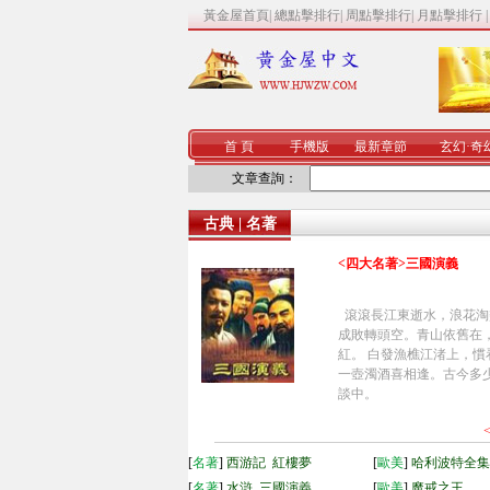
黃金屋首頁
|
總點擊排行
|
周點擊排行
|
月點擊排行
首 頁
手機版
最新章節
玄幻
·
奇
文章查詢：
古典 | 名著
<四大名著>三國演義
滾滾長江東逝水，浪花淘
成敗轉頭空。青山依舊在
紅。 白發漁樵江渚上，慣
一壺濁酒喜相逢。古今多
談中。
[
名著
]
西游記
紅樓夢
[
歐美
]
哈利波特全集
[
名著
]
水滸
三國演義
[
歐美
]
魔戒之王