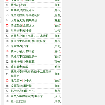
51.
牧神記
|
宅豬
[
玄幻
]
52.
最強棄少
|
鵝是老五
[
都市
]
53.
九星霸體訣
|
平凡魔術師
[
龍塵
]
54.
太荒吞天訣
|
鐵馬飛橋
[
熱血
]
55.
儒道至圣
|
永恒之火
[
玄幻
]
56.
邪王追妻
|
蘇小暖
[
古代
]
57.
逆天九小姐：帝尊，…
|
水清竹
[
玄幻
]
58.
從仙俠世界歸來
|
發狂的妖魔
[
都市
]
59.
完美世界
|
辰東
[
玄幻
]
60.
農家小福女
|
郁雨竹
[
古代
]
61.
武極天下
|
蠶繭里的牛
[
玄幻
]
62.
修神外傳
|
小段探花
[
仙俠
]
63.
農家丑妻
|
晗路
[
晗路
]
我只想安靜地打游戲
|
十二翼黑暗
64.
[
玄幻
]
熾天使
65.
魂帝武神
|
小小八
[
玄幻
]
66.
凌天戰尊
|
風輕揚
[
玄幻
]
67.
都市絕品仙醫
|
MP3
[
都市
]
68.
重生八零錦繡軍婚
|
幽非芽
[
現代
]
69.
魔天記
|
忘語
[
仙俠
]