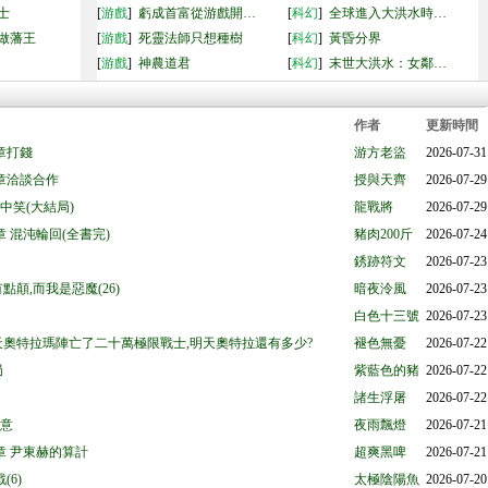
士
[
游戲
]
虧成首富從游戲開…
[
科幻
]
全球進入大洪水時…
做藩王
[
游戲
]
死靈法師只想種樹
[
科幻
]
黃昏分界
[
游戲
]
神農道君
[
科幻
]
末世大洪水：女鄰…
作者
更新時間
章打錢
游方老盜
2026-07-31
章洽談合作
授與天齊
2026-07-29
中笑(大結局)
龍戰將
2026-07-29
 混沌輪回(全書完)
豬肉200斤
2026-07-24
銹跡符文
2026-07-23
有點顛,而我是惡魔(26)
暗夜泠風
2026-07-23
白色十三號
2026-07-23
今天奧特拉瑪陣亡了二十萬極限戰士,明天奧特拉還有多少?
褪色無憂
2026-07-22
局
紫藍色的豬
2026-07-22
諸生浮屠
2026-07-22
天意
夜雨飄燈
2026-07-21
章 尹東赫的算計
超爽黑啤
2026-07-21
(6)
太極陰陽魚
2026-07-20