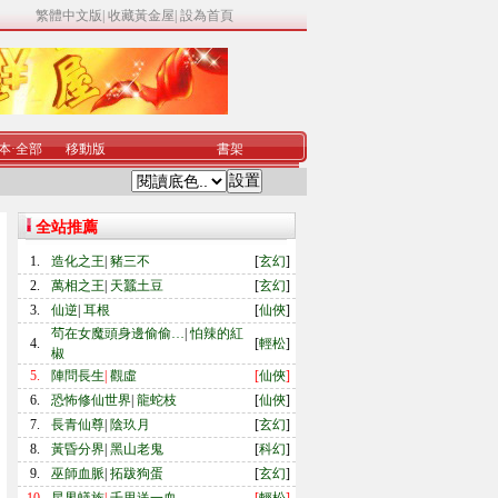
繁體中文版
|
收藏黃金屋
|
設為首頁
本
·
全部
移動版
書架
全站推薦
1.
造化之王
|
豬三不
[
玄幻
]
2.
萬相之王
|
天蠶土豆
[
玄幻
]
3.
仙逆
|
耳根
[
仙俠
]
茍在女魔頭身邊偷偷…
|
怕辣的紅
4.
[
輕松
]
椒
5.
陣問長生
|
觀虛
[
仙俠
]
6.
恐怖修仙世界
|
龍蛇枝
[
仙俠
]
7.
長青仙尊
|
陰玖月
[
玄幻
]
8.
黃昏分界
|
黑山老鬼
[
科幻
]
9.
巫師血脈
|
拓跋狗蛋
[
玄幻
]