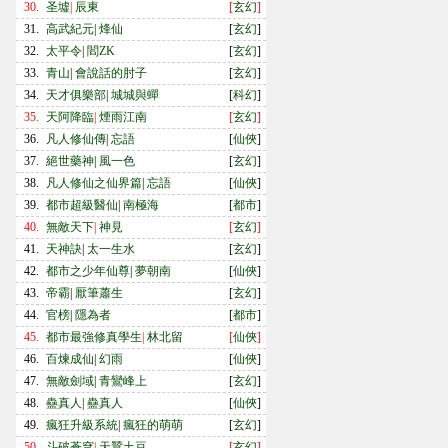
30.
圣墟
|
辰東
[
玄幻
]
31.
高武紀元
|
烽仙
[
玄幻
]
32.
太平令
|
閻ZK
[
玄幻
]
33.
青山
|
會說話的肘子
[
玄幻
]
34.
天才俱樂部
|
城城與蟬
[
科幻
]
35.
天阿降臨
|
煙雨江南
[
玄幻
]
36.
凡人修仙傳
|
忘語
[
仙俠
]
37.
絕世藥神
|
風一色
[
玄幻
]
38.
凡人修仙之仙界篇
|
忘語
[
仙俠
]
39.
都市超級醫仙
|
南極海
[
都市
]
40.
無敵天下
|
神見
[
玄幻
]
41.
天神訣
|
太一生水
[
玄幻
]
42.
都市之少年仙尊
|
夢朝南
[
仙俠
]
43.
帝霸
|
厭筆蕭生
[
玄幻
]
44.
官榜
|
隱為者
[
都市
]
45.
都市最強修真學生
|
林北留
[
仙俠
]
46.
百煉成仙
|
幻雨
[
仙俠
]
47.
無敵劍域
|
青鸞峰上
[
玄幻
]
48.
蠱真人
|
蠱真人
[
仙俠
]
49.
瘋狂升級系統
|
瘋狂的萌萌
[
玄幻
]
50.
斗破蒼穹
|
天蠶土豆
[
玄幻
]