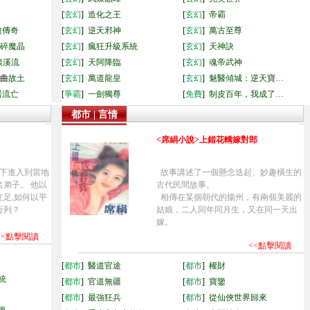
[
玄幻
]
造化之王
[
玄幻
]
帝霸
槍傳奇
[
玄幻
]
逆天邪神
[
玄幻
]
萬古至尊
碎魔晶
[
玄幻
]
瘋狂升級系統
[
玄幻
]
天神訣
銀溪流
[
玄幻
]
天阿降臨
[
玄幻
]
魂帝武神
部曲
故土
[
玄幻
]
萬道龍皇
[
玄幻
]
魅醫傾城：逆天寶…
居
流亡
[
爭霸
]
一劍獨尊
[
免費
]
制皮百年，我成了…
都市 | 言情
<席絹小說>上錯花轎嫁對郎
下進入到當地
故事講述了一個懸念迭起、妙趣橫生的
弟子。 他以
古代民間故事。
足,如何以平
相傳在某個朝代的揚州，有兩個美麗的
行列？
姑娘，二人同年同月生，又在同一天出
嫁。
<<點擊閱讀
<<點擊閱讀
[
都市
]
醫道官途
[
都市
]
權財
統
[
都市
]
官道無疆
[
都市
]
寶鑒
[
都市
]
最強狂兵
[
都市
]
從仙俠世界歸來