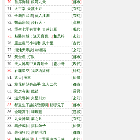
70.
首席御醫
|
銀河九天
[
都市
]
71.
大主宰
|
天蠶土豆
[
玄幻
]
72.
全屬性武道
|
莫入江湖
[
玄幻
]
73.
醫品宗師
|
步行天下
[
高校
]
74.
重生七零有寶妻
|
青芽紅豆
[
現代
]
75.
魅醫傾城：逆天寶寶…
|
相思梓
[
玄幻
]
76.
重生農門小福妻
|
風十里
[
古代
]
77.
混沌天帝訣
|
劍輕陽
[
玄幻
]
78.
黃金瞳
|
打眼
[
都市
]
79.
夫人她馬甲又轟動全…
|
靈小哥
[
現代
]
80.
吞噬星空
|
我吃西紅柿
[
科幻
]
81.
遮天
|
辰東
[
仙俠
]
82.
校花的貼身高手
|
魚人二代
[
都市
]
83.
馭房有術
|
鐵鎖
[
靈異
]
84.
逆天邪神
|
火星引力
[
玄幻
]
85.
都重生了誰談戀愛啊
|
錯哪兒了
[
都市
]
86.
全職高手
|
蝴蝶藍
[
游戲
]
87.
九天神皇
|
葉之凡
[
玄幻
]
88.
獨步成仙
|
搞個錘子
[
仙俠
]
89.
最強狂兵
|
烈焰滔滔
[
都市
]
90.
超級神基因
|
十二翼黑暗熾天使
[
玄幻
]